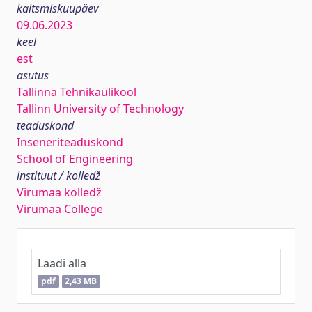
kaitsmiskuupäev
09.06.2023
keel
est
asutus
Tallinna Tehnikaülikool
Tallinn University of Technology
teaduskond
Inseneriteaduskond
School of Engineering
instituut / kolledž
Virumaa kolledž
Virumaa College
Laadi alla
pdf
2,43 MB