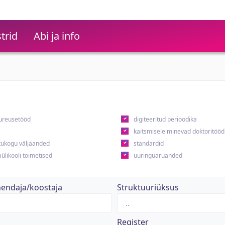
trid
Abi ja info
ureusetööd
digiteeritud perioodika
kaitsmisele minevad doktoritööd
ukogu väljaanded
standardid
ülikooli toimetised
uuringuaruanded
hendaja/koostaja
Struktuuriüksus
Register