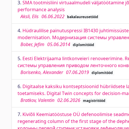
3.
SMA tootmisliini virtuaalmudeli väljatöötamine j
performance analysis
Aksli, Elis
06.06.2022
bakalaureusetööd
4.
Hüdraulilise painutuspressi IB1430 juhtimissüs
modernisation. Модернизация системы управле
Bober, Jefim
05.06.2014
diplomitööd
5.
Eesti Elektrijaama lintkonveieri renoveerimine.
системы управления приводом ленточного конв
Borisenko, Alexander
07.06.2019
diplomitööd
6.
Digitaalse kaksiku kontseptsioonid hübriidsete
toetamiseks. Digital Twin concepts for decision-ma
Bratkov, Valentin
02.06.2026
magistritööd
7.
Kiviõli Keemiatööstuse OÜ defenoolimise seadm
regenerating column of the first stage of the de
колонны первой ступени установки дефеноляции 