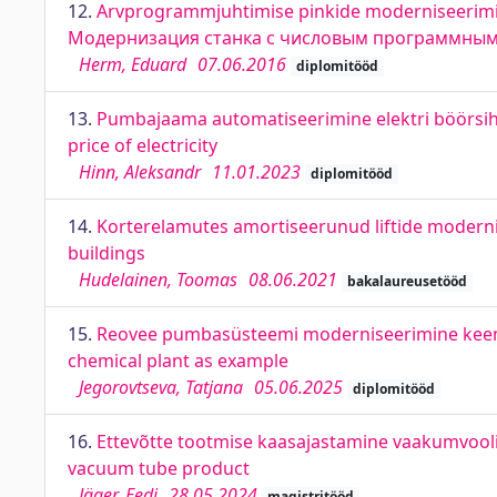
12.
Arvprogrammjuhtimise pinkide moderniseerimin
Модернизация станка с числовым программны
Herm, Eduard
07.06.2016
diplomitööd
13.
Pumbajaama automatiseerimine elektri böörsih
price of electricity
Hinn, Aleksandr
11.01.2023
diplomitööd
14.
Korterelamutes amortiseerunud liftide moderni
buildings
Hudelainen, Toomas
08.06.2021
bakalaureusetööd
15.
Reovee pumbasüsteemi moderniseerimine keemia
chemical plant as example
Jegorovtseva, Tatjana
05.06.2025
diplomitööd
16.
Ettevõtte tootmise kaasajastamine vaakumvooli
vacuum tube product
Jäger, Eedi
28.05.2024
magistritööd