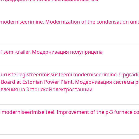
oderniseerimine. Modernization of the condensation unit 
of semi-trailer. Модернизация полуприцепа
e suuruste registreerimissüsteemi moderniseerimine. Upgradi
trol Board at Estonian Power Plant. Модернизация системы
вления на Эстонской электростанции
e moderniseerimise teel. Improvement of the p-3 furnace c