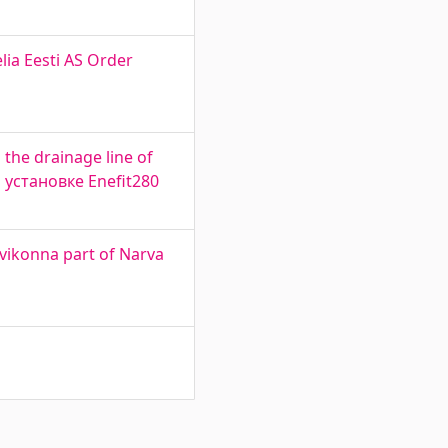
lia Eesti AS Order
 the drainage line of
 установке Enefit280
vikonna part of Narva