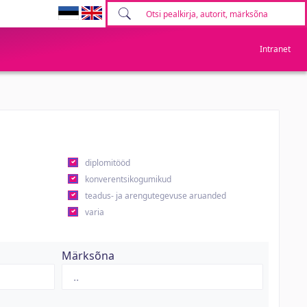
Intranet
diplomitööd
konverentsikogumikud
teadus- ja arengutegevuse aruanded
varia
Märksõna