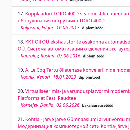
17.
Kopplaaduri TORO 400D seadmestiku uuendam
оборудования погрузчика TORO 400D
Kaljusaar, Edgar
10.06.2017
diplomitööd
18.
KKT Oil OÜ ekshaustorite osakonna automatise
OÜ. Система автоматизации отделения эксгаутер
Kapralov, Ruslan
07.06.2016
diplomitööd
19.
A. Le Coq Tartu õlletehase konveierliinide mod
Koonik, Kenari
18.01.2023
diplomitööd
20.
Virtualiseerimis- ja varundusplatvormi moderni
Platforms at Eesti Raudtee
Kornejev, Danila
02.06.2026
bakalaureusetööd
21.
Kohtla - Järve Järve Gümnaasiumi arvutivõrgu
Модернизация компьютерной сети Kohtla-Järve 