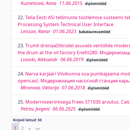
Kuznetsova, Anna
11.06.2015
diplomitööd
22.
Telia Eesti ASi tellimuste töötlemise süsteemi t
Processing System Technical User Interface
Leisson, Ranar
01.06.2023
bakalaureusetööd
23.
Trumli drenaažiliinidel asuvate ventiilide moder
the drum at the oil factory Enefit280. Модерни
Lvovski, Aleksandr
06.06.2019
diplomitööd
24.
Narva karjääri Viivikonna osa pumbajaama mode
opencast. Модернизация насосной станции карь
Mironova, Viktorija
07.06.2018
diplomitööd
25.
Moderniseerimisega Frees ST1030 arvutus. Calcu
Petrov, Jevgeni
06.06.2025
diplomitööd
Kirjeid leitud: 50
1
2
»
Next
»»
Last