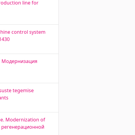
oduction line for
chine control system
1430
nt. Модернизация
tsuste tegemise
ants
e. Modernization of
ция регенерационной