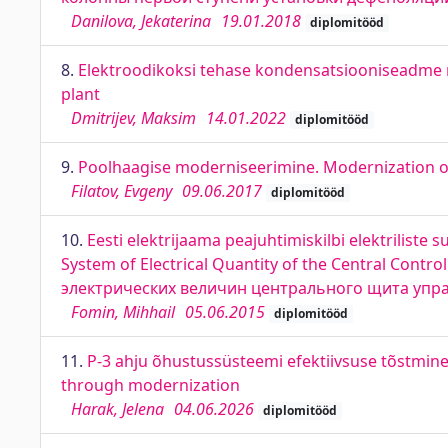
Danilova, Jekaterina
19.01.2018
diplomitööd
8.
Elektroodikoksi tehase kondensatsiooniseadme m
plant
Dmitrijev, Maksim
14.01.2022
diplomitööd
9.
Poolhaagise moderniseerimine. Modernization 
Filatov, Evgeny
09.06.2017
diplomitööd
10.
Eesti elektrijaama peajuhtimiskilbi elektrilist
System of Electrical Quantity of the Central Con
электрических величин центрального щита упра
Fomin, Mihhail
05.06.2015
diplomitööd
11.
P-3 ahju õhustussüsteemi efektiivsuse tõstmin
through modernization
Harak, Jelena
04.06.2026
diplomitööd