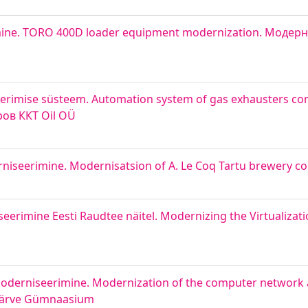
ine. TORO 400D loader equipment modernization. Модер
erimise süsteem. Automation system of gas exhausters co
ов ККТ Oil OÜ
erniseerimine. Modernisatsion of A. Le Coq Tartu brewery co
seerimine Eesti Raudtee näitel. Modernizing the Virtualiza
 moderniseerimine. Modernization of the computer network
Järve Gümnaasium