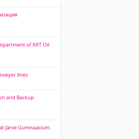
низация
mpartment of KKT Oil
nveyor lines
tion and Backup
 at Järve Gümnaasium.