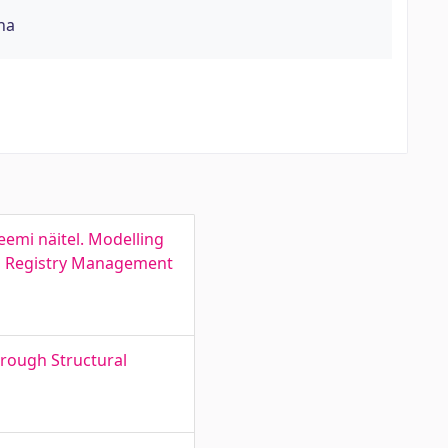
na
emi näitel. Modelling
nd Registry Management
rough Structural