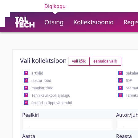
Digikogu
Otsing
Kollektsioonid
Regis
Vali kollektsioon
vali kõik
eemalda valik
artiklid
bakala
doktoritööd
IOP
magistritööd
raamat
Tehnikaülikooli ajalugu
Tehnika
õpikud ja õppevahendid
Pealkiri
Autor/ju
Aasta
Reasta