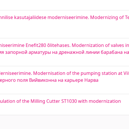
ehnilise kasutajaliidese moderniseerimine. Modernizing of Te
niseerimine Enefit280 õlitehases. Modernization of valves in
зация запорной арматуры на дренажной линии барабана на
rniseerimine. Modernisation of the pumping station at Vii
ерного поля Вийвиконна на карьере Нарва
lation of the Milling Cutter ST1030 with modernization