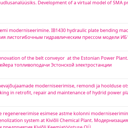
õudlusanalüüsiks. Development of a virtual model of SMA pr
teemi moderniseerimine. IB1430 hydraulic plate bending ma
ния листогибочным гидравлическим прессом модели ИБ
 Renovation of the belt conveyor at the Estonian Power Pla
ейера топливоподачи Эстонской электростанции
 laevajõujaamade moderniseerimise, remondi ja hoolduse o
king in retrofit, repair and maintenance of hydrid power pl
e regenereerimise esimese astme kolonni moderniseerimin
phenolization system at Kiviõli Chemical Plant. Модерниза
предприятия Kiviõli Keemiatööstuse OÜ