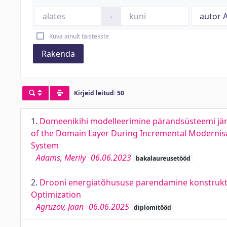
-
Kuva ainult täistekste
Rakenda
Kirjeid leitud: 50
1.
Domeenikihi modelleerimine pärandsüsteemi järk
of the Domain Layer During Incremental Modernis
System
Adams, Merily
06.06.2023
bakalaureusetööd
2.
Drooni energiatõhususe parendamine konstrukts
Optimization
Agruzov, Jaan
06.06.2025
diplomitööd