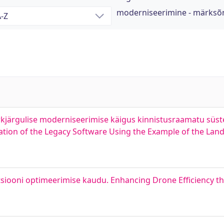
moderniseerimine - märksõ
järgulise moderniseerimise käigus kinnistusraamatu süste
ation of the Legacy Software Using the Example of the La
iooni optimeerimise kaudu. Enhancing Drone Efficiency th