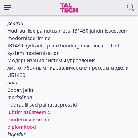
pealkiri
Hüdraulilise painutuspressi IB1430 juhtimissüsteemi
moderniseerimine
IB1430 hydraulic plate bending machine control
system modernisation
Модернизация системы управления
листогибочным гидравлическим прессом модели
ИБ1430
autor
Bober, Jefim
märksõnad
hüdraulilised painutuspressid
juhtimissüsteemid
moderniseerimine
diplomitööd
kirjeldus