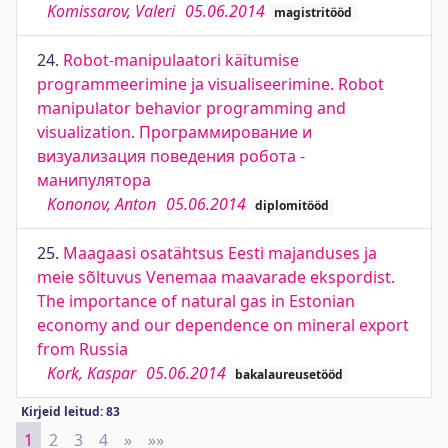
Komissarov, Valeri
05.06.2014
magistritööd
24.
Robot-manipulaatori käitumise
programmeerimine ja visualiseerimine. Robot
manipulator behavior programming and
visualization. Программирование и
визуализация поведения робота -
манипулятора
Kononov, Anton
05.06.2014
diplomitööd
25.
Maagaasi osatähtsus Eesti majanduses ja
meie sõltuvus Venemaa maavarade ekspordist.
The importance of natural gas in Estonian
economy and our dependence on mineral export
from Russia
Kork, Kaspar
05.06.2014
bakalaureusetööd
Kirjeid leitud: 83
1
2
3
4
»
Next
»»
Last