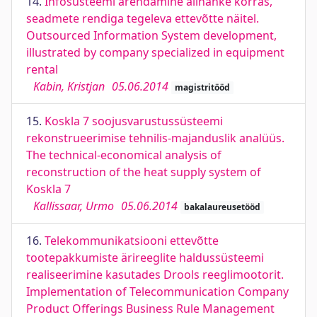
14.
Infosüsteemi arendamine allhanke korras,
seadmete rendiga tegeleva ettevõtte näitel.
Outsourced Information System development,
illustrated by company specialized in equipment
rental
Kabin, Kristjan
05.06.2014
magistritööd
15.
Koskla 7 soojusvarustussüsteemi
rekonstrueerimise tehnilis-majanduslik analüüs.
The technical-economical analysis of
reconstruction of the heat supply system of
Koskla 7
Kallissaar, Urmo
05.06.2014
bakalaureusetööd
16.
Telekommunikatsiooni ettevõtte
tootepakkumiste ärireeglite haldussüsteemi
realiseerimine kasutades Drools reeglimootorit.
Implementation of Telecommunication Company
Product Offerings Business Rule Management