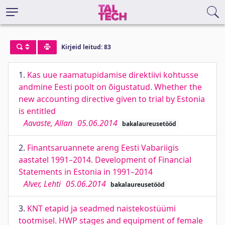
Kirjeid leitud: 83
1.
Kas uue raamatupidamise direktiivi kohtusse
andmine Eesti poolt on õigustatud. Whether the
new accounting directive given to trial by Estonia
is entitled
Aavaste, Allan
05.06.2014
bakalaureusetööd
2.
Finantsaruannete areng Eesti Vabariigis
aastatel 1991–2014. Development of Financial
Statements in Estonia in 1991–2014
Alver, Lehti
05.06.2014
bakalaureusetööd
3.
KNT etapid ja seadmed naistekostüümi
tootmisel. HWP stages and equipment of female