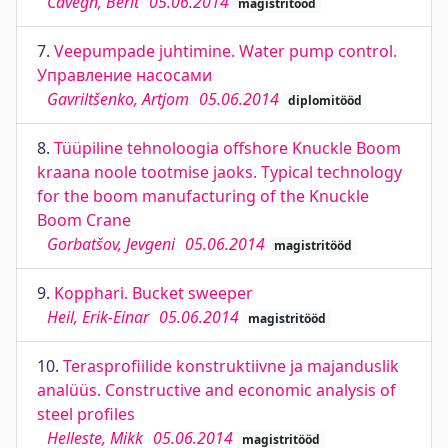
Cavegn, Berit
05.06.2014
magistritööd
7.
Veepumpade juhtimine. Water pump control.
Управление насосами
Gavriltšenko, Artjom
05.06.2014
diplomitööd
8.
Tüüpiline tehnoloogia offshore Knuckle Boom
kraana noole tootmise jaoks. Typical technology
for the boom manufacturing of the Knuckle
Boom Crane
Gorbatšov, Jevgeni
05.06.2014
magistritööd
9.
Kopphari. Bucket sweeper
Heil, Erik-Einar
05.06.2014
magistritööd
10.
Terasprofiilide konstruktiivne ja majanduslik
analüüs. Constructive and economic analysis of
steel profiles
Helleste, Mikk
05.06.2014
magistritööd