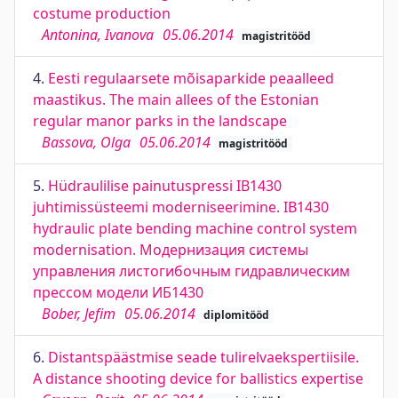
costume production
Antonina, Ivanova
05.06.2014
magistritööd
4.
Eesti regulaarsete mõisaparkide peaalleed
maastikus. The main allees of the Estonian
regular manor parks in the landscape
Bassova, Olga
05.06.2014
magistritööd
5.
Hüdraulilise painutuspressi IB1430
juhtimissüsteemi moderniseerimine. IB1430
hydraulic plate bending machine control system
modernisation. Модернизация системы
управления листогибочным гидравлическим
прессом модели ИБ1430
Bober, Jefim
05.06.2014
diplomitööd
6.
Distantspäästmise seade tulirelvaekspertiisile.
A distance shooting device for ballistics expertise