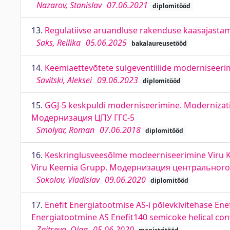
Nazarov, Stanislav
07.06.2021
diplomitööd
13.
Regulatiivse aruandluse rakenduse kaasajastam
Saks, Reilika
05.06.2025
bakalaureusetööd
14.
Keemiaettevõtete sulgeventiilide moderniseerim
Savitski, Aleksei
09.06.2023
diplomitööd
15.
GGJ-5 keskpuldi moderniseerimine. Modernizatio
Модернизация ЦПУ ГГС-5
Smolyar, Roman
07.06.2018
diplomitööd
16.
Keskringlusveesõlme modeerniseerimine Viru Kee
Viru Keemia Grupp. Модернизация центрального
Sokolov, Vladislav
09.06.2020
diplomitööd
17.
Enefit Energiatootmise AS-i põlevkivitehase En
Energiatootmine AS Enefit140 semicoke helical con
Zaitseva, Olga
05.06.2020