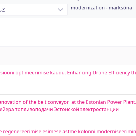
modernization - märksõna
iooni optimeerimise kaudu. Enhancing Drone Efficiency th
 Renovation of the belt conveyor at the Estonian Power Pla
ейера топливоподачи Эстонской электростанции
e regenereerimise esimese astme kolonni moderniseerimin