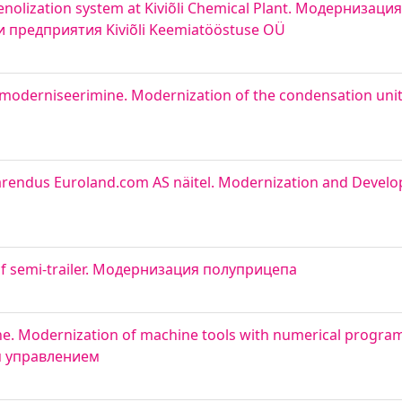
phenolization system at Kiviõli Chemical Plant. Модерниза
предприятия Kiviõli Keemiatööstuse OÜ
oderniseerimine. Modernization of the condensation unit 
 arendus Euroland.com AS näitel. Modernization and Devel
of semi-trailer. Модернизация полуприцепа
. Modernization of machine tools with numerical program
м управлением