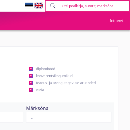
Intranet
diplomitööd
konverentsikogumikud
teadus- ja arengutegevuse aruanded
varia
Märksõna