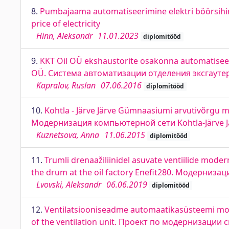
8.
Pumbajaama automatiseerimine elektri böörsihi
price of electricity
Hinn, Aleksandr
11.01.2023
diplomitööd
9.
KKT Oil OÜ ekshaustorite osakonna automatisee
OÜ. Система автоматизации отделения эксгаутер
Kapralov, Ruslan
07.06.2016
diplomitööd
10.
Kohtla - Järve Järve Gümnaasiumi arvutivõrgu
Модернизация компьютерной сети Kohtla-Järve 
Kuznetsova, Anna
11.06.2015
diplomitööd
11.
Trumli drenaažiliinidel asuvate ventiilide moder
the drum at the oil factory Enefit280. Модерни
Lvovski, Aleksandr
06.06.2019
diplomitööd
12.
Ventilatsiooniseadme automaatikasüsteemi mode
of the ventilation unit. Проект по модернизаци