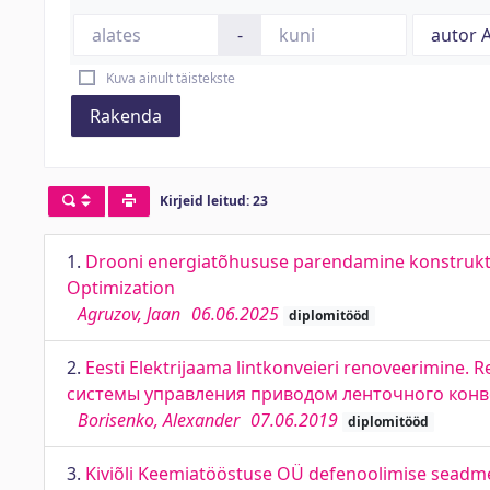
-
Kuva ainult täistekste
Rakenda
Kirjeid leitud: 23
1.
Drooni energiatõhususe parendamine konstrukts
Optimization
Agruzov, Jaan
06.06.2025
diplomitööd
2.
Eesti Elektrijaama lintkonveieri renoveerimine.
системы управления приводом ленточного конв
Borisenko, Alexander
07.06.2019
diplomitööd
3.
Kiviõli Keemiatööstuse OÜ defenoolimise seadm