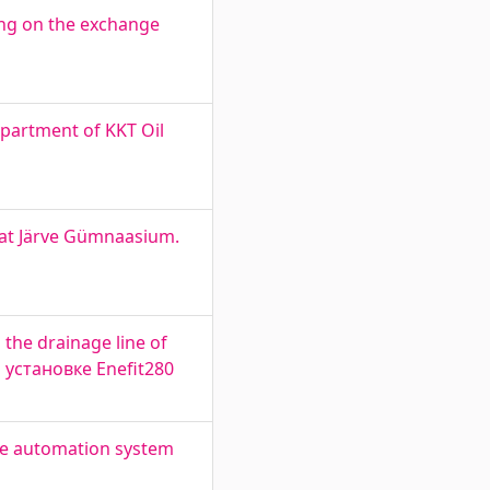
ing on the exchange
partment of KKT Oil
 at Järve Gümnaasium.
 the drainage line of
 установке Enefit280
he automation system