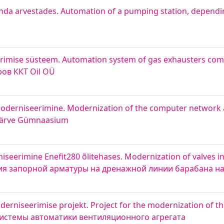
nda arvestades. Automation of a pumping station, depend
rimise süsteem. Automation system of gas exhausters com
ов ККТ Oil OÜ
 moderniseerimine. Modernization of the computer network
Järve Gümnaasium
niseerimine Enefit280 õlitehases. Modernization of valves in
зация запорной арматуры на дренажной линии барабана на
rniseerimise projekt. Project for the modernization of t
и системы автоматики вентиляционного агрегата