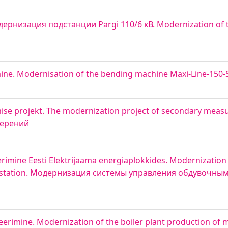
дернизация подстанции Pargi 110/6 кВ. Modernization of t
ine. Modernisation of the bending machine Maxi-Line-150
e projekt. The modernization project of secondary meas
мерений
mine Eesti Elektrijaama energiaplokkides. Modernization 
er station. Модернизация системы управления обдувочны
imine. Modernization of the boiler plant production of