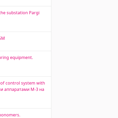
he substation Pargi
-SM
uring equipment.
of control system with
ми аппаратами М-3 на
 monomers.