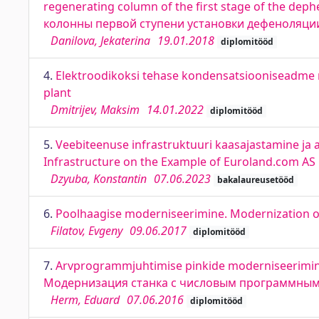
regenerating column of the first stage of the de
колонны первой ступени установки дефеноляции 
Danilova, Jekaterina
19.01.2018
diplomitööd
4.
Elektroodikoksi tehase kondensatsiooniseadme m
plant
Dmitrijev, Maksim
14.01.2022
diplomitööd
5.
Veebiteenuse infrastruktuuri kaasajastamine ja
Infrastructure on the Example of Euroland.com AS
Dzyuba, Konstantin
07.06.2023
bakalaureusetööd
6.
Poolhaagise moderniseerimine. Modernization 
Filatov, Evgeny
09.06.2017
diplomitööd
7.
Arvprogrammjuhtimise pinkide moderniseerimine
Модернизация станка с числовым программны
Herm, Eduard
07.06.2016
diplomitööd