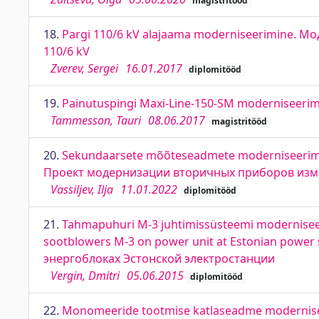
magistritööd
18.
Pargi 110/6 kV alajaama moderniseerimine. Мо
110/6 kV
Zverev, Sergei
16.01.2017
diplomitööd
19.
Painutuspingi Maxi-Line-150-SM moderniseerim
Tammesson, Tauri
08.06.2017
magistritööd
20.
Sekundaarsete mõõteseadmete moderniseerimis
Проект модернизации вторичных приборов из
Vassiljev, Ilja
11.01.2022
diplomitööd
21.
Tahmapuhuri M-3 juhtimissüsteemi moderniseeri
sootblowers M-3 on power unit at Estonian pow
энергоблоках Эстонской электростанции
Vergin, Dmitri
05.06.2015
diplomitööd
22.
Monomeeride tootmise katlaseadme moderniseer