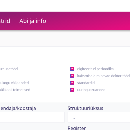
trid
Abi ja info
ureusetööd
digiteeritud perioodika
kaitsmisele minevad doktoritööd
ukogu väljaanded
standardid
ülikooli toimetised
uuringuaruanded
hendaja/koostaja
Struktuuriüksus
Register