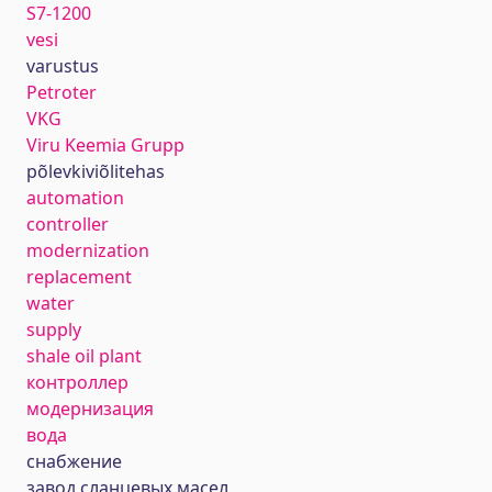
S7-1200
vesi
varustus
Petroter
VKG
Viru Keemia Grupp
põlevkiviõlitehas
automation
controller
modernization
replacement
water
supply
shale oil plant
контроллер
модернизация
вода
снабжение
завод сланцевых масел