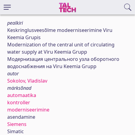
pealkiri
Keskringlusveesõlme modeerniseerimine Viru
Keemia Grupis
Modernization of the central unit of circulating
water supply at Viru Keemia Grupp
Модернизация центрального узла оборотного
водоснабжения на Viru Keemia Grupp
autor
Sokolov, Vladislav
märksõnad
automaatika
kontroller
moderniseerimine
asendamine
Siemens
Simatic