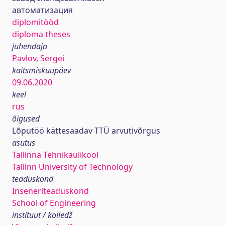
aвтоматизация
diplomitööd
diploma theses
juhendaja
Pavlov, Sergei
kaitsmiskuupäev
09.06.2020
keel
rus
õigused
Lõputöö kättesaadav TTÜ arvutivõrgus
asutus
Tallinna Tehnikaülikool
Tallinn University of Technology
teaduskond
Inseneriteaduskond
School of Engineering
instituut / kolledž