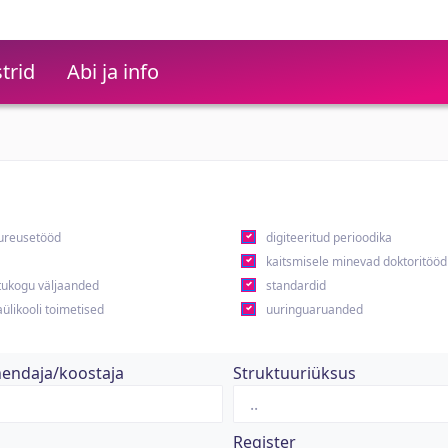
trid
Abi ja info
ureusetööd
digiteeritud perioodika
kaitsmisele minevad doktoritööd
ukogu väljaanded
standardid
ülikooli toimetised
uuringuaruanded
hendaja/koostaja
Struktuuriüksus
Register