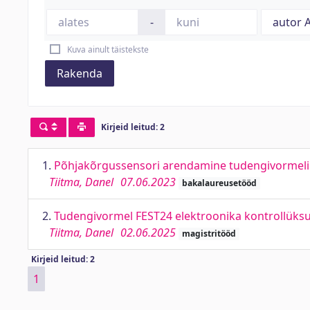
-
Kuva ainult täistekste
Rakenda
Kirjeid leitud: 2
1.
Põhjakõrgussensori arendamine tudengivormelil
Tiitma, Danel
07.06.2023
bakalaureusetööd
2.
Tudengivormel FEST24 elektroonika kontrollüksus
Tiitma, Danel
02.06.2025
magistritööd
Kirjeid leitud: 2
1