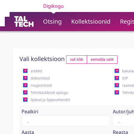
Digikogu
Otsing
Kollektsioonid
Regis
Vali kollektsioon
vali kõik
eemalda valik
artiklid
bakala
doktoritööd
IOP
magistritööd
raamat
Tehnikaülikooli ajalugu
Tehnika
õpikud ja õppevahendid
Pealkiri
Autor/ju
Aasta
Reasta