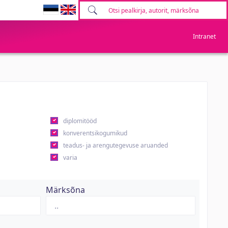
Intranet
diplomitööd
konverentsikogumikud
teadus- ja arengutegevuse aruanded
varia
Märksõna