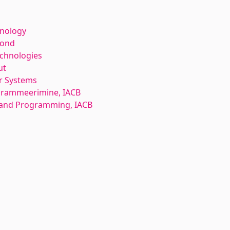
hnology
kond
echnologies
ut
r Systems
ogrammeerimine, IACB
and Programming, IACB