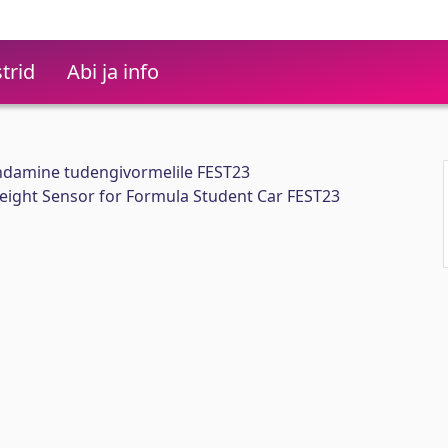
trid
Abi ja info
ndamine tudengivormelile FEST23
eight Sensor for Formula Student Car FEST23