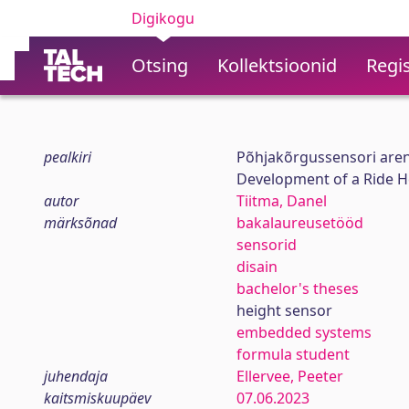
Digikogu
Otsing
Kollektsioonid
Regis
pealkiri
Põhjakõrgussensori are
Development of a Ride H
autor
Tiitma, Danel
märksõnad
bakalaureusetööd
sensorid
disain
bachelor's theses
height sensor
embedded systems
formula student
juhendaja
Ellervee, Peeter
kaitsmiskuupäev
07.06.2023