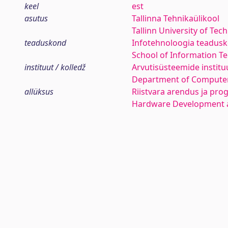
keel
est
asutus
Tallinna Tehnikaülikool
Tallinn University of Tec
teaduskond
Infotehnoloogia teadus
School of Information T
instituut / kolledž
Arvutisüsteemide institu
Department of Compute
allüksus
Riistvara arendus ja pr
Hardware Development 