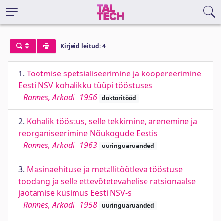
Kirjeid leitud: 4
1.
Tootmise spetsialiseerimine ja koopereerimine
Eesti NSV kohalikku tüüpi tööstuses
Rannes, Arkadi
1956
doktoritööd
2.
Kohalik tööstus, selle tekkimine, arenemine ja
reorganiseerimine Nõukogude Eestis
Rannes, Arkadi
1963
uuringuaruanded
3.
Masinaehituse ja metallitöötleva tööstuse
toodang ja selle ettevõtetevahelise ratsionaalse
jaotamise küsimus Eesti NSV-s
Rannes, Arkadi
1958
uuringuaruanded