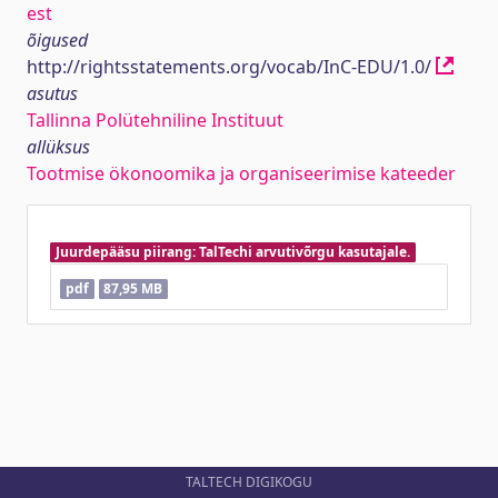
est
õigused
http://rightsstatements.org/vocab/InC-EDU/1.0/
asutus
Tallinna Polütehniline Instituut
allüksus
Tootmise ökonoomika ja organiseerimise kateeder
Juurdepääsu piirang: TalTechi arvutivõrgu kasutajale.
pdf
87,95 MB
TALTECH DIGIKOGU