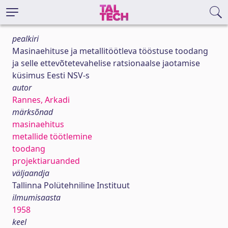
pealkiri
Masinaehituse ja metallitöötleva tööstuse toodang
ja selle ettevõtetevahelise ratsionaalse jaotamise
küsimus Eesti NSV-s
autor
Rannes, Arkadi
märksõnad
masinaehitus
metallide töötlemine
toodang
projektiaruanded
väljaandja
Tallinna Polütehniline Instituut
ilmumisaasta
1958
keel