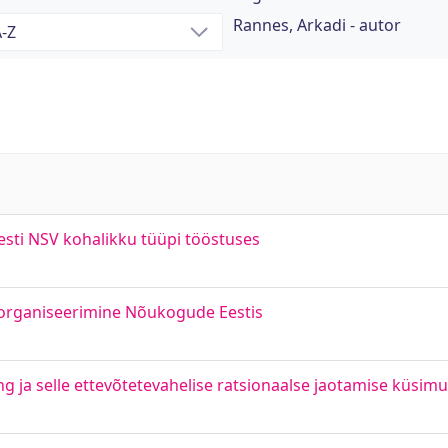
Rannes, Arkadi - autor
esti NSV kohalikku tüüpi tööstuses
reorganiseerimine Nõukogude Eestis
g ja selle ettevõtetevahelise ratsionaalse jaotamise küsimu