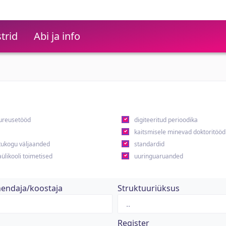
trid
Abi ja info
ureusetööd
digiteeritud perioodika
kaitsmisele minevad doktoritööd
ukogu väljaanded
standardid
ülikooli toimetised
uuringuaruanded
hendaja/koostaja
Struktuuriüksus
Register