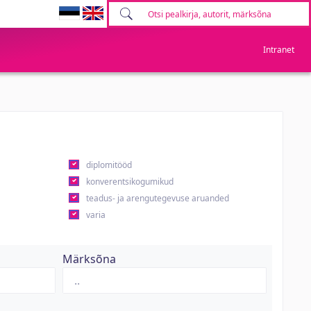
Intranet
diplomitööd
konverentsikogumikud
teadus- ja arengutegevuse aruanded
varia
Märksõna