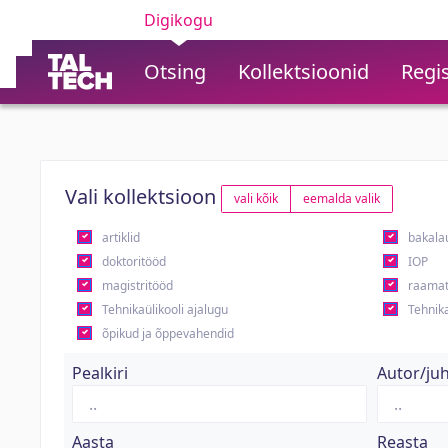
Digikogu
Otsing
Kollektsioonid
Regis
Vali kollektsioon
vali kõik
eemalda valik
artiklid
bakala
doktoritööd
IOP
magistritööd
raamat
Tehnikaülikooli ajalugu
Tehnika
õpikud ja õppevahendid
Pealkiri
Autor/ju
Aasta
Reasta