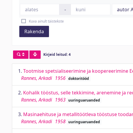
-
Kuva ainult täistekste
Rakenda
Kirjeid leitud: 4
1.
Tootmise spetsialiseerimine ja koopereerimine E
Rannes, Arkadi
1956
doktoritööd
2.
Kohalik tööstus, selle tekkimine, arenemine ja 
Rannes, Arkadi
1963
uuringuaruanded
3.
Masinaehituse ja metallitöötleva tööstuse toodan
Rannes, Arkadi
1958
uuringuaruanded