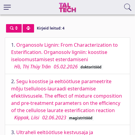
Kirjeid leitud: 4
1.
Organosolv Lignin: From Characterization to
Esterification. Organosolv ligniin: koostise
iseloomustamisest esterdamiseni
Hồ, Thị Thùy Trân
05.02.2026
doktoritööd
2.
Segu koostise ja eeltöötluse parameetrite
mõju tselluloos-lauraadi esterdamise
efektiivsusele. The effect of mixture composition
and pre-treatment parameters on the efficiency
of the cellulose laurate esterification reaction
Kippak, Liisi
02.06.2023
magistritööd
3.
Ultraheli eeltöötluse kestvusaja ja