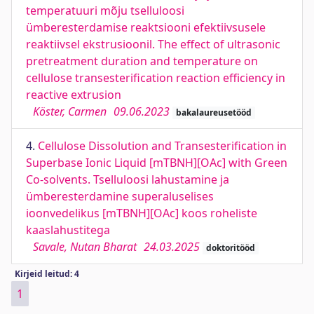
temperatuuri mõju tselluloosi
ümberesterdamise reaktsiooni efektiivsusele
reaktiivsel ekstrusioonil. The effect of ultrasonic
pretreatment duration and temperature on
cellulose transesterification reaction efficiency in
reactive extrusion
Köster, Carmen
09.06.2023
bakalaureusetööd
4.
Cellulose Dissolution and Transesterification in
Superbase Ionic Liquid [mTBNH][OAc] with Green
Co-solvents. Tselluloosi lahustamine ja
ümberesterdamine superaluselises
ioonvedelikus [mTBNH][OAc] koos roheliste
kaaslahustitega
Savale, Nutan Bharat
24.03.2025
doktoritööd
Kirjeid leitud: 4
1