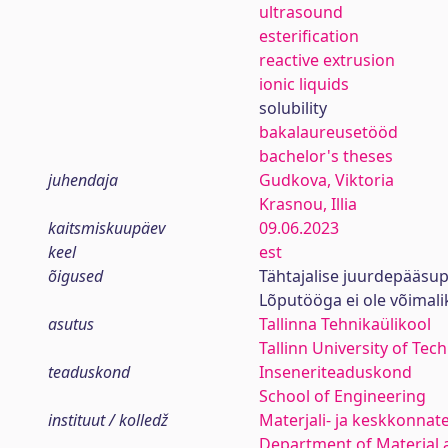
ultrasound
esterification
reactive extrusion
ionic liquids
solubility
bakalaureusetööd
bachelor's theses
juhendaja
Gudkova, Viktoria
Krasnou, Illia
kaitsmiskuupäev
09.06.2023
keel
est
õigused
Tähtajalise juurdepääsup
Lõputööga ei ole võimal
asutus
Tallinna Tehnikaülikool
Tallinn University of Tec
teaduskond
Inseneriteaduskond
School of Engineering
instituut / kolledž
Materjali- ja keskkonnat
Department of Material 