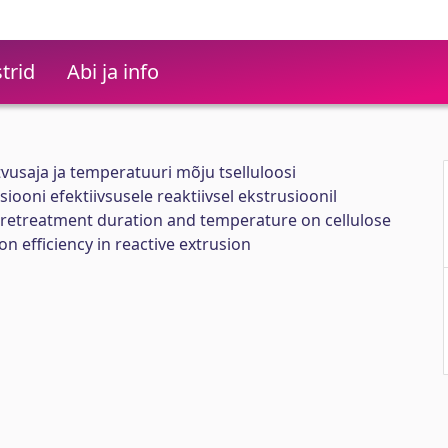
trid
Abi ja info
tvusaja ja temperatuuri mõju tselluloosi
ooni efektiivsusele reaktiivsel ekstrusioonil
 pretreatment duration and temperature on cellulose
on efficiency in reactive extrusion