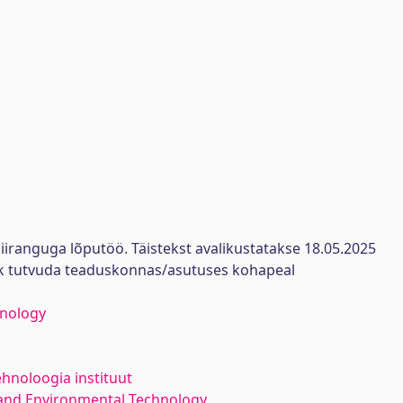
iiranguga lõputöö. Täistekst avalikustatakse 18.05.2025
ik tutvuda teaduskonnas/asutuses kohapeal
hnology
ehnoloogia instituut
and Environmental Technology