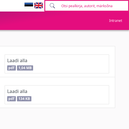
Intranet
Laadi alla
pdf
1,04 MB
Laadi alla
pdf
134 KB