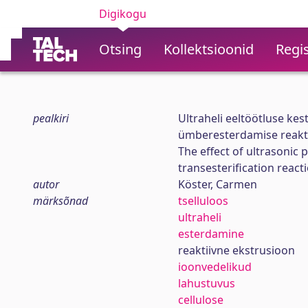
Digikogu
Otsing
Kollektsioonid
Regis
pealkiri
Ultraheli eeltöötluse kes
ümberesterdamise reaktsi
The effect of ultrasonic
transesterification reacti
autor
Köster, Carmen
märksõnad
tselluloos
ultraheli
esterdamine
reaktiivne ekstrusioon
ioonvedelikud
lahustuvus
cellulose