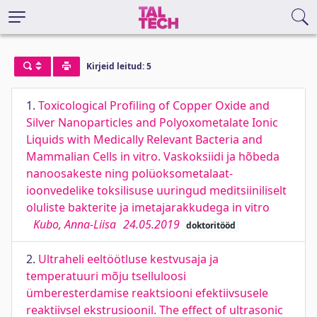
Kirjeid leitud: 5
1.
Toxicological Profiling of Copper Oxide and
Silver Nanoparticles and Polyoxometalate Ionic
Liquids with Medically Relevant Bacteria and
Mammalian Cells in vitro. Vaskoksiidi ja hõbeda
nanoosakeste ning polüoksometalaat-
ioonvedelike toksilisuse uuringud meditsiiniliselt
oluliste bakterite ja imetajarakkudega in vitro
Kubo, Anna-Liisa
24.05.2019
doktoritööd
2.
Ultraheli eeltöötluse kestvusaja ja
temperatuuri mõju tselluloosi
ümberesterdamise reaktsiooni efektiivsusele
reaktiivsel ekstrusioonil. The effect of ultrasonic