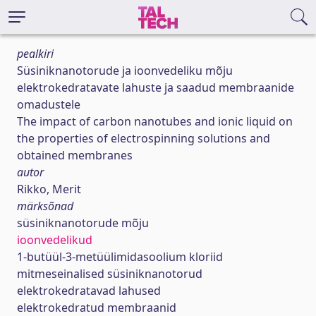
pealkiri
Süsiniknanotorude ja ioonvedeliku mõju
elektrokedratavate lahuste ja saadud membraanide
omadustele
The impact of carbon nanotubes and ionic liquid on
the properties of electrospinning solutions and
obtained membranes
autor
Rikko, Merit
märksõnad
süsiniknanotorude mõju
ioonvedelikud
1-butüül-3-metüülimidasoolium kloriid
mitmeseinalised süsiniknanotorud
elektrokedratavad lahused
elektrokedratud membraanid