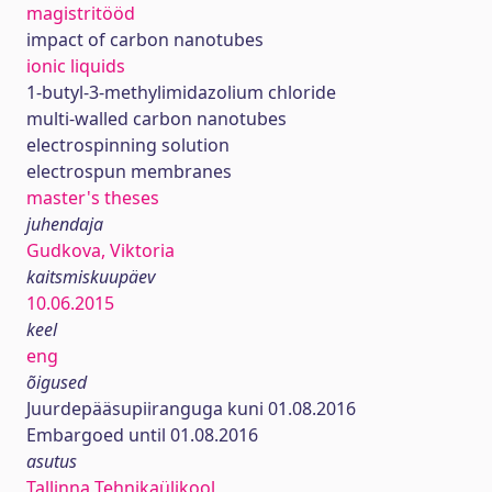
magistritööd
impact of carbon nanotubes
ionic liquids
1-butyl-3-methylimidazolium chloride
multi-walled carbon nanotubes
electrospinning solution
electrospun membranes
master's theses
juhendaja
Gudkova, Viktoria
kaitsmiskuupäev
10.06.2015
keel
eng
õigused
Juurdepääsupiiranguga kuni 01.08.2016
Embargoed until 01.08.2016
asutus
Tallinna Tehnikaülikool