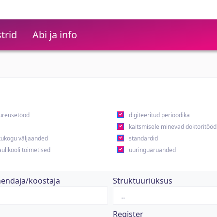
trid
Abi ja info
ureusetööd
digiteeritud perioodika
kaitsmisele minevad doktoritööd
ukogu väljaanded
standardid
ülikooli toimetised
uuringuaruanded
hendaja/koostaja
Struktuuriüksus
Register