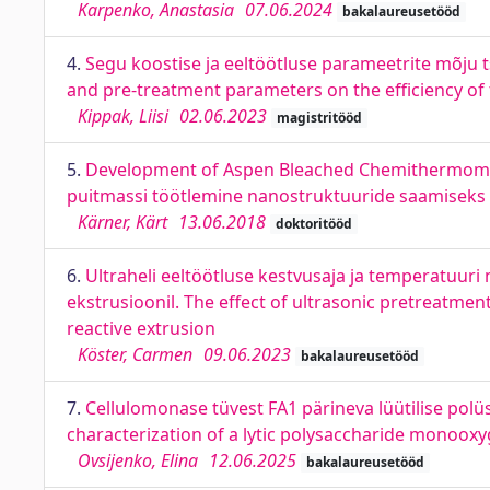
Karpenko, Anastasia
07.06.2024
bakalaureusetööd
4.
Segu koostise ja eeltöötluse parameetrite mõju t
and pre-treatment parameters on the efficiency of t
Kippak, Liisi
02.06.2023
magistritööd
5.
Development of Aspen Bleached Chemithermomech
puitmassi töötlemine nanostruktuuride saamiseks
Kärner, Kärt
13.06.2018
doktoritööd
6.
Ultraheli eeltöötluse kestvusaja ja temperatuuri 
ekstrusioonil. The effect of ultrasonic pretreatmen
reactive extrusion
Köster, Carmen
09.06.2023
bakalaureusetööd
7.
Cellulomonase tüvest FA1 pärineva lüütilise po
characterization of a lytic polysaccharide monoox
Ovsijenko, Elina
12.06.2025
bakalaureusetööd