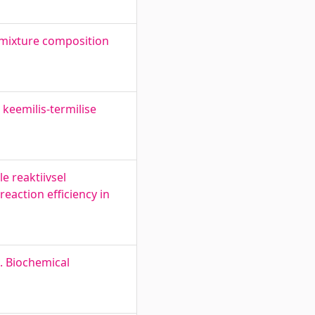
f mixture composition
eemilis-termilise
e reaktiivsel
eaction efficiency in
. Biochemical