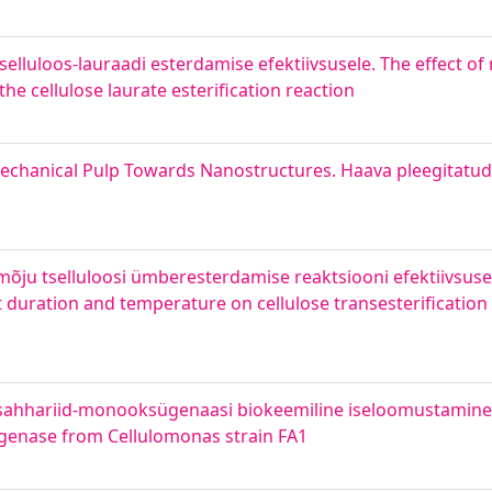
selluloos-lauraadi esterdamise efektiivsusele. The effect o
he cellulose laurate esterification reaction
anical Pulp Towards Nanostructures. Haava pleegitatud k
mõju tselluloosi ümberesterdamise reaktsiooni efektiivsusel
t duration and temperature on cellulose transesterification r
lüsahhariid-monooksügenaasi biokeemiline iseloomustamine
ygenase from Cellulomonas strain FA1