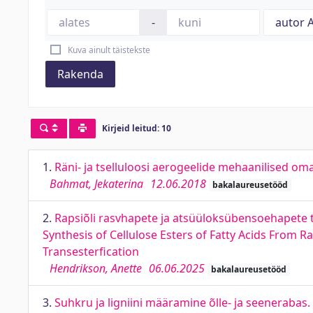
-
Kuva ainult täistekste
Rakenda
Kirjeid leitud: 10
1.
Räni- ja tselluloosi aerogeelide mehaanilised o
Bahmat, Jekaterina
12.06.2018
bakalaureusetööd
2.
Rapsiõli rasvhapete ja atsüüloksübensoehapete ts
Synthesis of Cellulose Esters of Fatty Acids From R
Transesterfication
Hendrikson, Anette
06.06.2025
bakalaureusetööd
3.
Suhkru ja ligniini määramine õlle- ja seenerabas