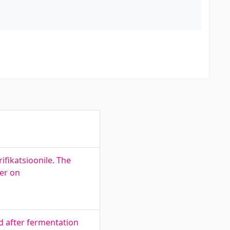
ifikatsioonile. The
ter on
nd after fermentation