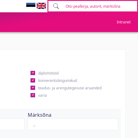
Intranet
diplomitööd
konverentsikogumikud
teadus- ja arengutegevuse aruanded
varia
Märksõna