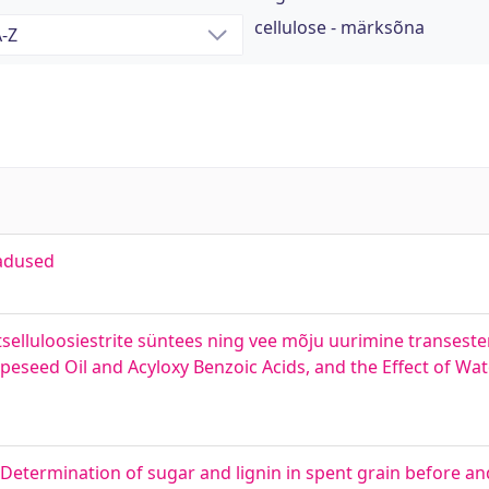
cellulose - märksõna
madused
elluloosiestrite süntees ning vee mõju uurimine transester
apeseed Oil and Acyloxy Benzoic Acids, and the Effect of Wa
. Determination of sugar and lignin in spent grain before a