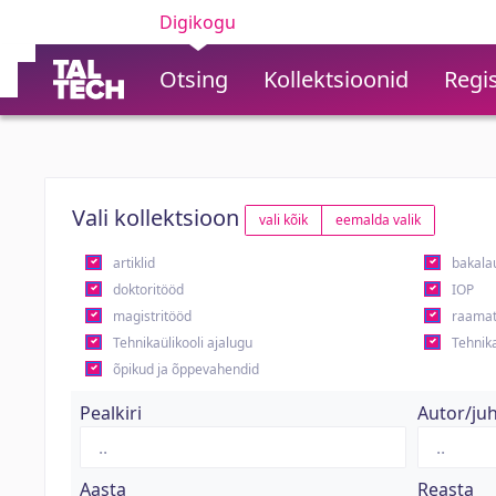
Digikogu
Otsing
Kollektsioonid
Regis
Vali kollektsioon
vali kõik
eemalda valik
artiklid
bakala
doktoritööd
IOP
magistritööd
raamat
Tehnikaülikooli ajalugu
Tehnika
õpikud ja õppevahendid
Pealkiri
Autor/ju
Aasta
Reasta