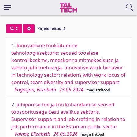
Kirjeid leitud: 2
1.
Innovatiivne töökäitumine
tehnoloogiasektoris: seosed tööalase
kontrollkeskme, meeskonna mitmekesisuse ja
vahetu juhi toetusega. Innovative work behavior
in technology sector: relations with work locus of
control, team diversity and supervisor support
Pogosjan, Elizabeth
23.05.2024
magistritööd
2.
Juhipoolse toe ja töö kohandamise seosed
töösooritusega Eesti avalikus sektoris.
Supervisor support and job crafting in relation to
job performance in the Estonian public sector
Vainov, Elizabeth
26.05.2026
magistritööd