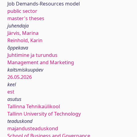
Job Demands-Resources model
public sector
master's theses
juhendaja
Järvis, Marina
Reinhold, Karin
õppekava
Juhtimine ja turundus
Management and Marketing
kaitsmiskuupäev
26.05.2026
keel
est
asutus
Tallinna Tehnikaülikool
Tallinn University of Technology
teaduskond
majandusteaduskond
School of Business and Governance