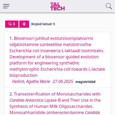
Kirjeid leitud: 5
1.
Biosensori juhitud evolutsiooniplatvormi
väljatöötamine sünteetilise metülotroofse
Escherichia coli inseneeria L-laktaadi tootmiseks.
Development of a biosensor-guided evolution
platform for engineering synthethic
methylotrophic Escherichia coli towards L-lactate
bioproduction
Hellich, Agathe Marie
27.06.2025
magistritööd
2.
Transesterification of Monosaccharides with
Candida Antarctica
Lipase-B and Their Use in the
Synthesis of Human Milk Oligosaccharides.
Monosahhariidide ümberesterdamine
Candida