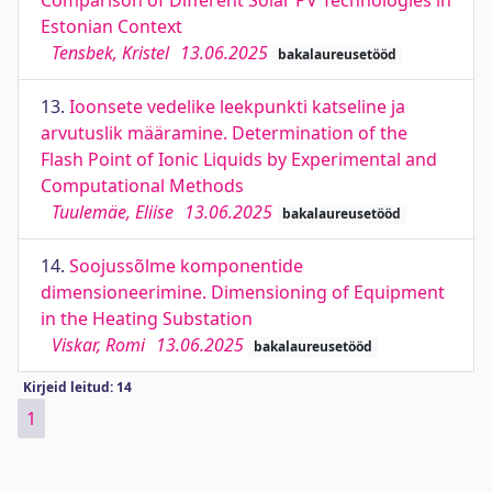
Comparison of Different Solar PV Technologies in
Estonian Context
Tensbek, Kristel
13.06.2025
bakalaureusetööd
13.
Ioonsete vedelike leekpunkti katseline ja
arvutuslik määramine. Determination of the
Flash Point of Ionic Liquids by Experimental and
Computational Methods
Tuulemäe, Eliise
13.06.2025
bakalaureusetööd
14.
Soojussõlme komponentide
dimensioneerimine. Dimensioning of Equipment
in the Heating Substation
Viskar, Romi
13.06.2025
bakalaureusetööd
Kirjeid leitud: 14
1