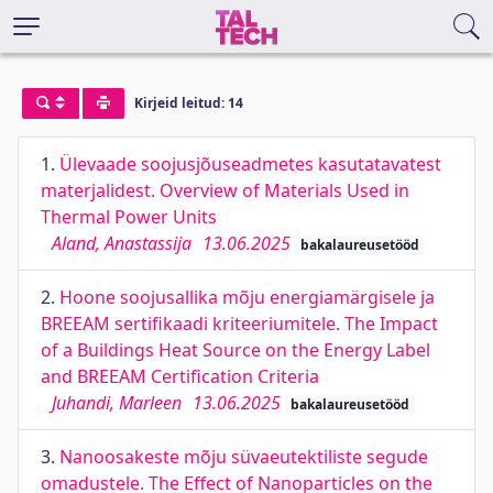
Kirjeid leitud: 14
1.
Ülevaade soojusjõuseadmetes kasutatavatest
materjalidest. Overview of Materials Used in
Thermal Power Units
Aland, Anastassija
13.06.2025
bakalaureusetööd
2.
Hoone soojusallika mõju energiamärgisele ja
BREEAM sertifikaadi kriteeriumitele. The Impact
of a Buildings Heat Source on the Energy Label
and BREEAM Certification Criteria
Juhandi, Marleen
13.06.2025
bakalaureusetööd
3.
Nanoosakeste mõju süvaeutektiliste segude
omadustele. The Effect of Nanoparticles on the