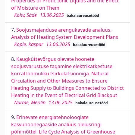
Properties of Protic Ionic Liquids and the Effect
of Moisture on Them
Kohv, Säde
13.06.2025
bakalaureusetööd
7.
Soojusmajanduse arengukavade analüüs.
Analysis of Heating System Development Plans
Kople, Kaspar
13.06.2025
bakalaureusetööd
8.
Kaugküttevõrgus olevate hoonete
soojusvarustuse tagamine elektrikatkestuse
korral loomuliku tsirkulatsiooniga. Natural
Circulation and Other Measures to Ensure
Heating Supply to Buildings Connected to District
Heating in the Event of Electrical Grid Blackout
Nurme, Merilin
13.06.2025
bakalaureusetööd
9.
Erinevate energiatehnoloogiate
kasvuhoonegaaside analüüs olelusringi
põhimõttel. Life Cycle Analysis of Greenhouse