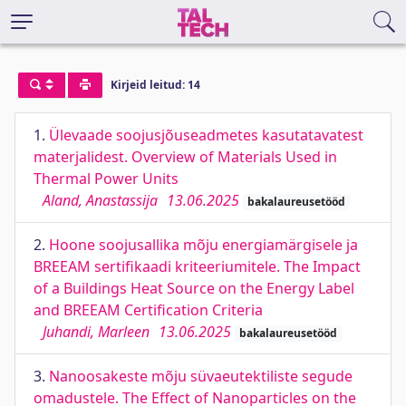
Kirjeid leitud: 14
1.
Ülevaade soojusjõuseadmetes kasutatavatest
materjalidest. Overview of Materials Used in
Thermal Power Units
Aland, Anastassija
13.06.2025
bakalaureusetööd
2.
Hoone soojusallika mõju energiamärgisele ja
BREEAM sertifikaadi kriteeriumitele. The Impact
of a Buildings Heat Source on the Energy Label
and BREEAM Certification Criteria
Juhandi, Marleen
13.06.2025
bakalaureusetööd
3.
Nanoosakeste mõju süvaeutektiliste segude
omadustele. The Effect of Nanoparticles on the