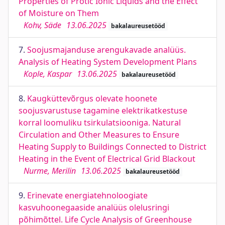
Properties of Protic Ionic Liquids and the Effect
of Moisture on Them
Kohv, Säde
13.06.2025
bakalaureusetööd
7.
Soojusmajanduse arengukavade analüüs.
Analysis of Heating System Development Plans
Kople, Kaspar
13.06.2025
bakalaureusetööd
8.
Kaugküttevõrgus olevate hoonete
soojusvarustuse tagamine elektrikatkestuse
korral loomuliku tsirkulatsiooniga. Natural
Circulation and Other Measures to Ensure
Heating Supply to Buildings Connected to District
Heating in the Event of Electrical Grid Blackout
Nurme, Merilin
13.06.2025
bakalaureusetööd
9.
Erinevate energiatehnoloogiate
kasvuhoonegaaside analüüs olelusringi
põhimõttel. Life Cycle Analysis of Greenhouse