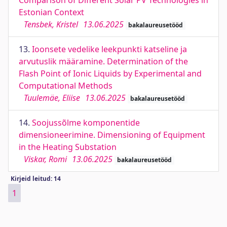
Comparison of Different Solar PV Technologies in
Estonian Context
Tensbek, Kristel
13.06.2025
bakalaureusetööd
13.
Ioonsete vedelike leekpunkti katseline ja
arvutuslik määramine. Determination of the
Flash Point of Ionic Liquids by Experimental and
Computational Methods
Tuulemäe, Eliise
13.06.2025
bakalaureusetööd
14.
Soojussõlme komponentide
dimensioneerimine. Dimensioning of Equipment
in the Heating Substation
Viskar, Romi
13.06.2025
bakalaureusetööd
Kirjeid leitud: 14
1