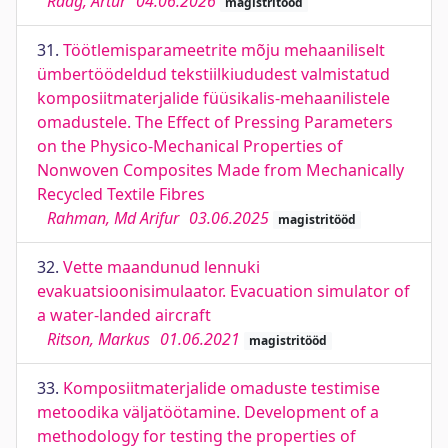
Raag, Artur
04.06.2026
magistritööd
31.
Töötlemisparameetrite mõju mehaaniliselt
ümbertöödeldud tekstiilkiududest valmistatud
komposiitmaterjalide füüsikalis-mehaanilistele
omadustele. The Effect of Pressing Parameters
on the Physico-Mechanical Properties of
Nonwoven Composites Made from Mechanically
Recycled Textile Fibres
Rahman, Md Arifur
03.06.2025
magistritööd
32.
Vette maandunud lennuki
evakuatsioonisimulaator. Evacuation simulator of
a water-landed aircraft
Ritson, Markus
01.06.2021
magistritööd
33.
Komposiitmaterjalide omaduste testimise
metoodika väljatöötamine. Development of a
methodology for testing the properties of