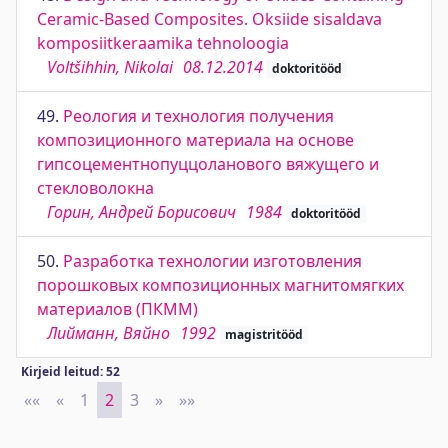
Ceramic-Based Composites. Oksiide sisaldava
komposiitkeraamika tehnoloogia
Voltšihhin, Nikolai
08.12.2014
doktoritööd
49.
Реология и технология получения
композиционного материала на основе
гипсоцементнопуццоланового вяжущего и
стекловолокна
Горин, Андрей Борисович
1984
doktoritööd
50.
Разработка технологии изготовления
порошковых композиционных магнитомягких
материалов (ПКММ)
Лийманн, Вяйно
1992
magistritööd
Kirjeid leitud: 52
««
First
«
Previous
1
2
3
»
Next
»»
Last