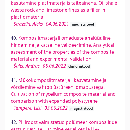
kasutamine plastmaterjalis täiteainena. Oil shale
waste rock and limestone fines as a filler in
plastic material
Strazdin, Aleks
04.06.2021
magistritööd
40.
Komposiitmaterjali omaduste analüütiline
hindamine ja katseline valideerimine. Analytical
assessment of the properties of the composite
material and experimental validation
Šults, Andrus
06.06.2022
diplomitööd
41.
Mükokomposiitmaterjali kasvatamine ja
võrdlemine vahtpolüstüreeni omadustega.
Cultivation of mycelium composite material and
comparison with expanded polystyrene
Tampere, Liisi
03.06.2022
magistritööd
42.
Pilliroost valmistatud polümeerikomposiitide
vastupidavuse uurimine vedelikes ja UV-