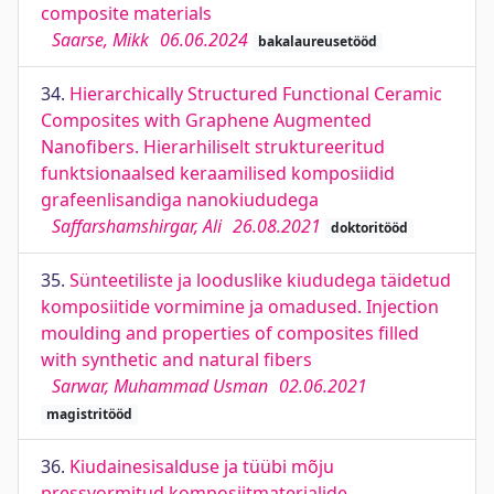
composite materials
Saarse, Mikk
06.06.2024
bakalaureusetööd
34.
Hierarchically Structured Functional Ceramic
Composites with Graphene Augmented
Nanofibers. Hierarhiliselt struktureeritud
funktsionaalsed keraamilised komposiidid
grafeenlisandiga nanokiududega
Saffarshamshirgar, Ali
26.08.2021
doktoritööd
35.
Sünteetiliste ja looduslike kiududega täidetud
komposiitide vormimine ja omadused. Injection
moulding and properties of composites filled
with synthetic and natural fibers
Sarwar, Muhammad Usman
02.06.2021
magistritööd
36.
Kiudainesisalduse ja tüübi mõju
pressvormitud komposiitmaterjalide