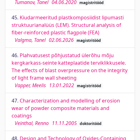
Tumanov, Tanel
04.06.2020
magistritööd
45.
Kiudarmeeritud plastkomposiidist lipumasti
struktuurianalüüs (LEM). Structural analysis of
fiber-reinforced plastic flagpole (FEA)
Valgma, Tanel
02.06.2026
magistritööd
46.
Plahvatusest põhjustatud ülerõhu mõju
kergkarkass-seinte katteplaatide terviklikkusele.
The effects of blast overpressure on the integrity
of light frame wall sheeting
Vapper, Meelis
13.01.2022
magistritööd
47.
Characterization and modelling of erosion
wear of powder composite materials and
coatings
Veinthal, Renno
11.11.2005
doktoritööd
48.
Design and Technology of Oxides-Containing