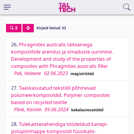
Kirjeid leitud: 52
26.
Phragmites australis täiteainega
komposiitide arendus ja omaduste uurimine.
Development and study of the properties of
composites with Phragmites australis filler
Pak, Heleene
02.06.2023
magistritööd
27.
Taaskasutatud tekstiilil põhinevad
polümeerkomposiidid. Polymer composites
based on recycled textile
Plink, Karolin
05.06.2024
bakalaureusetööd
28.
Tulekaitsevahendiga töödeldud kanepi-
polüpiimhappe komposiidi füüsikalis-