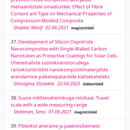
mehaanilistele omadustele. Effect of Fibre
Content ant Type on Mechanical Properties of
Compression-Molded Composite
Shabbir, Wasif
02.06.2021
magistritööd
37.
Development of Silicon Oxynitride
Nanocomposites with Single-Walled Carbon
Nanotubes as Protective Coatings for Solar Cells.
Üheseinaliste süsiniknanotorudega
ränioksünitriidist nanokomposiitmaterjalide
arendamine päikesepatareide kaitsekateteks
Shmagina, Elizaveta
22.04.2025
doktoritööd
38.
Suure mõõtevahemikuga reisikaal. Travel
scale with a wide measuring range
Stahlman, Simo
01.06.2021
magistritööd
39.
Põlevkivi aheraine ja paekivisõelmete