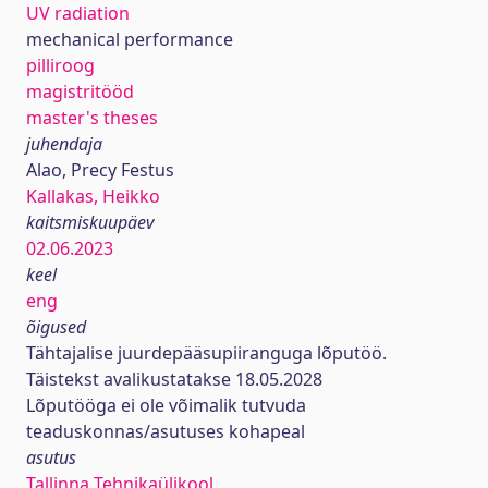
UV radiation
mechanical performance
pilliroog
magistritööd
master's theses
juhendaja
Alao, Precy Festus
Kallakas, Heikko
kaitsmiskuupäev
02.06.2023
keel
eng
õigused
Tähtajalise juurdepääsupiiranguga lõputöö.
Täistekst avalikustatakse 18.05.2028
Lõputööga ei ole võimalik tutvuda
teaduskonnas/asutuses kohapeal
asutus
Tallinna Tehnikaülikool