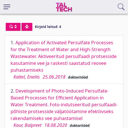
Kirjeid leitud: 4
1.
Application of Activated Persulfate Processes
for the Treatment of Water and High-Strength
Wastewater. Aktiveeritud persulfaadi protsesside
kasutamine vee ja raskesti saastatud reovee
puhastamiseks
Kattel, Eneliis
25.06.2018
doktoritööd
2.
Development of Photo-Induced Persulfate-
Based Processes for Efficient Application in
Water Treatment. Foto-indutseeritud persulfaadi-
põhiste protsesside väljatöötamine efektiivseks
rakendamiseks vee puhastamisel
Kaur, Balpreet
18.08.2020
doktoritööd