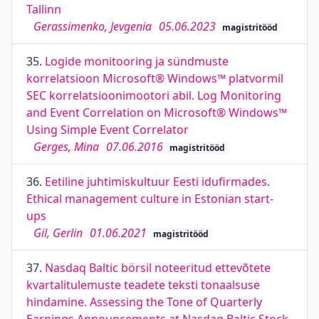
Tallinn
Gerassimenko, Jevgenia
05.06.2023
magistritööd
35.
Logide monitooring ja sündmuste
korrelatsioon Microsoft® Windows™ platvormil
SEC korrelatsioonimootori abil. Log Monitoring
and Event Correlation on Microsoft® Windows™
Using Simple Event Correlator
Gerges, Mina
07.06.2016
magistritööd
36.
Eetiline juhtimiskultuur Eesti idufirmades.
Ethical management culture in Estonian start-
ups
Gil, Gerlin
01.06.2021
magistritööd
37.
Nasdaq Baltic börsil noteeritud ettevõtete
kvartalitulemuste teadete teksti tonaalsuse
hindamine. Assessing the Tone of Quarterly