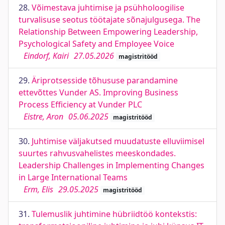
28.
Võimestava juhtimise ja psühholoogilise
turvalisuse seotus töötajate sõnajulgusega. The
Relationship Between Empowering Leadership,
Psychological Safety and Employee Voice
Eindorf, Kairi
27.05.2026
magistritööd
29.
Äriprotsesside tõhususe parandamine
ettevõttes Vunder AS. Improving Business
Process Efficiency at Vunder PLC
Eistre, Aron
05.06.2025
magistritööd
30.
Juhtimise väljakutsed muudatuste elluviimisel
suurtes rahvusvahelistes meeskondades.
Leadership Challenges in Implementing Changes
in Large International Teams
Erm, Elis
29.05.2025
magistritööd
31.
Tulemuslik juhtimine hübriidtöö kontekstis: