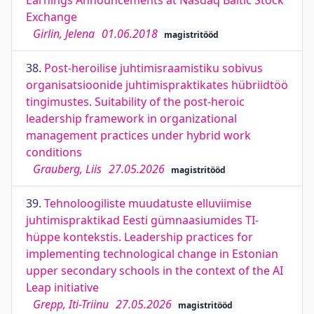
Earnings Announcements at Nasdaq Baltic Stock
Exchange
Girlin, Jelena
01.06.2018
magistritööd
38.
Post-heroilise juhtimisraamistiku sobivus
organisatsioonide juhtimispraktikates hübriidtöö
tingimustes. Suitability of the post-heroic
leadership framework in organizational
management practices under hybrid work
conditions
Grauberg, Liis
27.05.2026
magistritööd
39.
Tehnoloogiliste muudatuste elluviimise
juhtimispraktikad Eesti gümnaasiumides TI-
hüppe kontekstis. Leadership practices for
implementing technological change in Estonian
upper secondary schools in the context of the AI
Leap initiative
Grepp, Iti-Triinu
27.05.2026
magistritööd