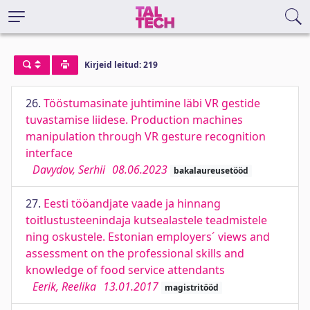
Kirjeid leitud: 219
26.
Tööstumasinate juhtimine läbi VR gestide
tuvastamise liidese. Production machines
manipulation through VR gesture recognition
interface
Davydov, Serhii
08.06.2023
bakalaureusetööd
27.
Eesti tööandjate vaade ja hinnang
toitlustusteenindaja kutsealastele teadmistele
ning oskustele. Estonian employers´ views and
assessment on the professional skills and
knowledge of food service attendants
Eerik, Reelika
13.01.2017
magistritööd