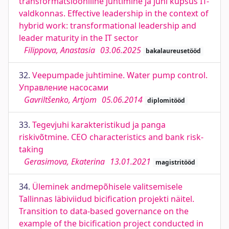
transformatsiooniline juhtimine ja juhi küpsus IT-
valdkonnas. Effective leadership in the context of
hybrid work: transformational leadership and
leader maturity in the IT sector
Filippova, Anastasia
03.06.2025
bakalaureusetööd
32.
Veepumpade juhtimine. Water pump control.
Управление насосами
Gavriltšenko, Artjom
05.06.2014
diplomitööd
33.
Tegevjuhi karakteristikud ja panga
riskivõtmine. CEO characteristics and bank risk-
taking
Gerasimova, Ekaterina
13.01.2021
magistritööd
34.
Üleminek andmepõhisele valitsemisele
Tallinnas läbiviidud bicification projekti näitel.
Transition to data-based governance on the
example of the bicification project conducted in