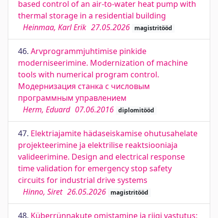
based control of an air-to-water heat pump with
thermal storage in a residential building
Heinmaa, Karl Erik
27.05.2026
magistritööd
46.
Arvprogrammjuhtimise pinkide
moderniseerimine. Modernization of machine
tools with numerical program control.
Модернизация станка с числовым
программным управлением
Herm, Eduard
07.06.2016
diplomitööd
47.
Elektriajamite hädaseiskamise ohutusahelate
projekteerimine ja elektrilise reaktsiooniaja
valideerimine. Design and electrical response
time validation for emergency stop safety
circuits for industrial drive systems
Hinno, Siret
26.05.2026
magistritööd
48.
Küberrünnakute omistamine ja riigi vastutus: