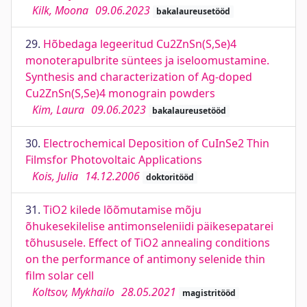
Kilk, Moona
09.06.2023
bakalaureusetööd
29.
Hõbedaga legeeritud Cu2ZnSn(S,Se)4
monoterapulbrite süntees ja iseloomustamine.
Synthesis and characterization of Ag-doped
Cu2ZnSn(S,Se)4 monograin powders
Kim, Laura
09.06.2023
bakalaureusetööd
30.
Electrochemical Deposition of CuInSe2 Thin
Filmsfor Photovoltaic Applications
Kois, Julia
14.12.2006
doktoritööd
31.
TiO2 kilede lõõmutamise mõju
õhukesekilelise antimonseleniidi päikesepatarei
tõhususele. Effect of TiO2 annealing conditions
on the performance of antimony selenide thin
film solar cell
Koltsov, Mykhailo
28.05.2021
magistritööd