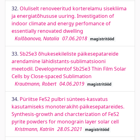
32.
Oluliselt renoveeritud korterelamu sisekliima
ja energiatõhususe uuring. Investigation of
indoor climate and energy perfomance of
essentially renovated dwelling
Kolõbanova, Natalia
07.06.2018
magistritööd
33.
Sb2Se3 õhukesekileliste päikesepatareide
arendamine lähidistants-sublimatsiooni
meetodil. Developmentof Sb2Se3 Thin Film Solar
Cells by Close-spaced Sublimation
Krautmann, Robert
04.06.2019
magistritööd
34.
Püriitse FeS2 pulbri süntees-kasvatus
kasutamiseks monoterakiht-päikesepatareides.
Synthesis-growth and charcterization of FeS2
pyrite powders for monograin layer solar cell
Kristmann, Katriin
28.05.2021
magistritööd