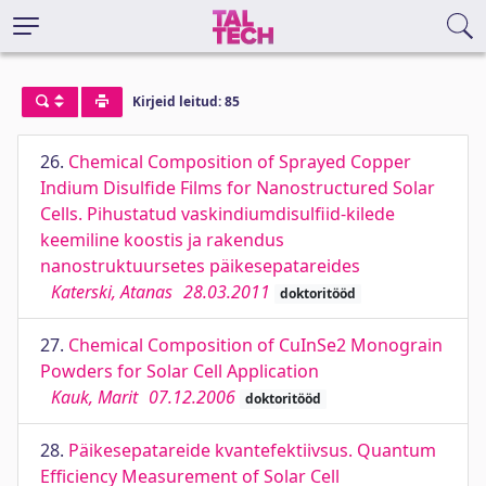
Kirjeid leitud: 85
26.
Chemical Composition of Sprayed Copper
Indium Disulfide Films for Nanostructured Solar
Cells. Pihustatud vaskindiumdisulfiid-kilede
keemiline koostis ja rakendus
nanostruktuursetes päikesepatareides
Katerski, Atanas
28.03.2011
doktoritööd
27.
Chemical Composition of CuInSe2 Monograin
Powders for Solar Cell Application
Kauk, Marit
07.12.2006
doktoritööd
28.
Päikesepatareide kvantefektiivsus. Quantum
Efficiency Measurement of Solar Cell