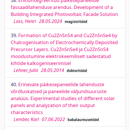
38.
Ehitisintegreeritud päikesepaneelide
fassaadilahenduse arendus. Development of a
Building Integrated Photovoltaic Facade Solution
Lass, Henri
28.05.2024
magistritööd
39.
Formation of Cu2ZnSnS4 and Cu2ZnSnSe4 by
Chalcogenisation of Electrochemically Deposited
Precursor Layers. Cu2ZnSnSe4 ja Cu2ZnSnS4
moodustumine elektrokeemiliselt sadestatud
kihtide kalkogeniseerimisel
Lehner, Julia
28.05.2014
doktoritööd
40.
Erinevate päikesepaneelide lahenduste
võrdluskatsed ja paneelide väljundsuuruste
analüüs. Experimental studies of different solar
panels and analyzation of their output
characteristics
Lember, Karl
07.06.2022
bakalaureusetööd