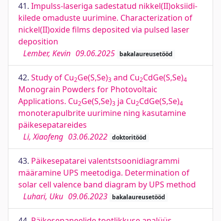
41.
Impulss-laseriga sadestatud nikkel(II)oksiidi-
kilede omaduste uurimine. Characterization of
nickel(II)oxide films deposited via pulsed laser
deposition
Lember, Kevin
09.06.2025
bakalaureusetööd
42.
Study of Cu
Ge(S,Se)
and Cu
CdGe(S,Se)
2
3
2
4
Monograin Powders for Photovoltaic
Applications. Cu
Ge(S,Se)
ja Cu
CdGe(S,Se)
2
3
2
4
monoterapulbrite uurimine ning kasutamine
päikesepatareides
Li, Xiaofeng
03.06.2022
doktoritööd
43.
Päikesepatarei valentstsoonidiagrammi
määramine UPS meetodiga. Determination of
solar cell valence band diagram by UPS method
Luhari, Uku
09.06.2023
bakalaureusetööd
44.
Päikesepaneelide tootlikkuse analüüs