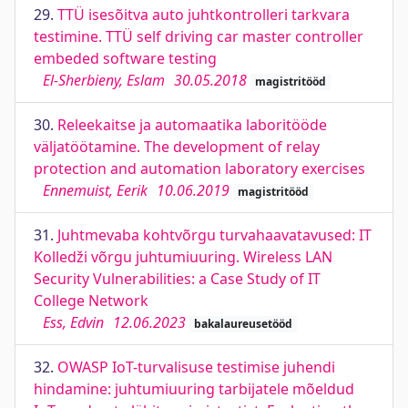
29.
TTÜ isesõitva auto juhtkontrolleri tarkvara
testimine. TTÜ self driving car master controller
embeded software testing
El-Sherbieny, Eslam
30.05.2018
magistritööd
30.
Releekaitse ja automaatika laboritööde
väljatöötamine. The development of relay
protection and automation laboratory exercises
Ennemuist, Eerik
10.06.2019
magistritööd
31.
Juhtmevaba kohtvõrgu turvahaavatavused: IT
Kolledži võrgu juhtumiuuring. Wireless LAN
Security Vulnerabilities: a Case Study of IT
College Network
Ess, Edvin
12.06.2023
bakalaureusetööd
32.
OWASP IoT-turvalisuse testimise juhendi
hindamine: juhtumiuuring tarbijatele mõeldud