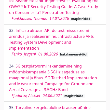
IoT-seadmete läbitungimistestist. Evaluating the
OWASP IoT Security Testing Guide: A Case Study
on Consumer IoT Penetration Testing
Fankhauser, Thomas
14.01.2026
magistritööd
33.
Infrastruktuuri API-de testimissüsteemi
arendus ja realiseerimine. Infrastructure APIs
Testing System Development and
Implementation
Fenko, Jevgeni
01.06.2026
bakalaureusetööd
34.
5G testplatvormi rakendamine ning
mõõtmiskampaania 3.5GHz sagedusalas
maapinnal ja õhus. 5G Testbed Implementation
and Measurement Campaign for Ground and
Aerial Coverage at 3.5GHz Band
Fjodorov, Aleksei
04.06.2021
magistritööd
35.
Turvaline kergekaaluline brauseripõhine