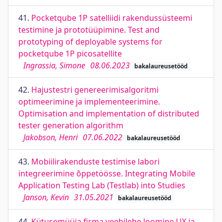
41.
Pocketqube 1P satelliidi rakendussüsteemi
testimine ja prototüüpimine. Test and
prototyping of deployable systems for
pocketqube 1P picosatellite
Ingrassia, Simone
08.06.2023
bakalaureusetööd
42.
Hajustestri genereerimisalgoritmi
optimeerimine ja implementeerimine.
Optimisation and implementation of distributed
tester generation algorithm
Jakobson, Henri
07.06.2022
bakalaureusetööd
43.
Mobiilirakenduste testimise labori
integreerimine õppetöösse. Integrating Mobile
Application Testing Lab (Testlab) into Studies
Janson, Kevin
31.05.2021
bakalaureusetööd
44.
Kütusemüüja firma veebilehe loomine UX ja