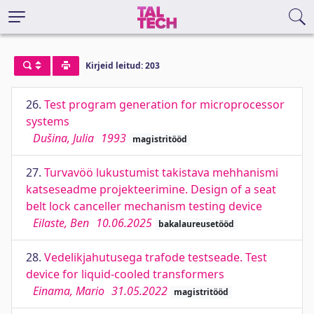
Kirjeid leitud: 203
26.
Test program generation for microprocessor
systems
Dušina, Julia
1993
magistritööd
27.
Turvavöö lukustumist takistava mehhanismi
katseseadme projekteerimine. Design of a seat
belt lock canceller mechanism testing device
Eilaste, Ben
10.06.2025
bakalaureusetööd
28.
Vedelikjahutusega trafode testseade. Test
device for liquid-cooled transformers
Einama, Mario
31.05.2022
magistritööd