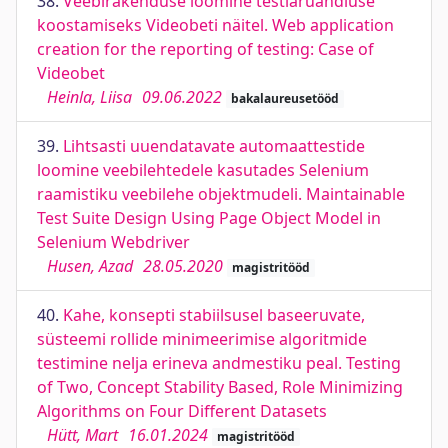
38.
Veebirakenduse loomine testiaruandluse
koostamiseks Videobeti näitel. Web application
creation for the reporting of testing: Case of
Videobet
Heinla, Liisa
09.06.2022
bakalaureusetööd
39.
Lihtsasti uuendatavate automaattestide
loomine veebilehtedele kasutades Selenium
raamistiku veebilehe objektmudeli. Maintainable
Test Suite Design Using Page Object Model in
Selenium Webdriver
Husen, Azad
28.05.2020
magistritööd
40.
Kahe, konsepti stabiilsusel baseeruvate,
süsteemi rollide minimeerimise algoritmide
testimine nelja erineva andmestiku peal. Testing
of Two, Concept Stability Based, Role Minimizing
Algorithms on Four Different Datasets
Hütt, Mart
16.01.2024
magistritööd