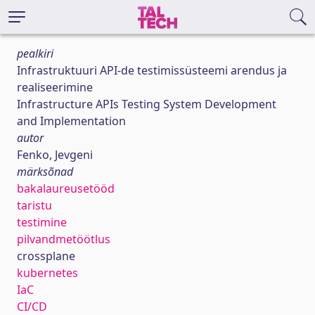
pealkiri
Infrastruktuuri API-de testimissüsteemi arendus ja
realiseerimine
Infrastructure APIs Testing System Development
and Implementation
autor
Fenko, Jevgeni
märksõnad
bakalaureusetööd
taristu
testimine
pilvandmetöötlus
crossplane
kubernetes
IaC
CI/CD