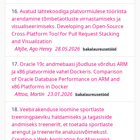
16.
Avatud lähtekoodiga platvormiülese tööriista
arendamine tõmbetaotluste virnastamiseks ja
visualiseerimiseks. Developing an Open-Source
Cross-Platform Tool for Pull Request Stacking
and Visualization
Altjõe, Ago Henry
28.05.2026
bakalaureusetööd
17.
Oracle 19c andmebaasi jõudluse võrdlus ARM
ja x86 platvormide vahel Dockeris. Comparison
of Oracle Database Performance on ARM and
x86 Platforms in Docker
Alttoa, Martin
23.01.2026
bakalaureusetööd
18.
Veebirakenduse loomine sportlaste
treeningpäeviku haldamiseks ja tagasiside
andmiseks treenerilt, et toetada sportlaste
arengut ja treenerite analüüsivõimekust.
Creating a Web Application for Managing