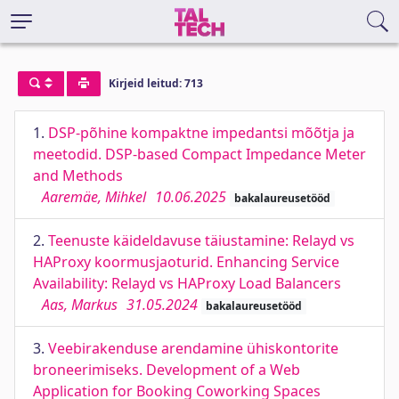
Kirjeid leitud: 713
1.
DSP-põhine kompaktne impedantsi mõõtja ja
meetodid. DSP-based Compact Impedance Meter
and Methods
Aaremäe, Mihkel
10.06.2025
bakalaureusetööd
2.
Teenuste käideldavuse täiustamine: Relayd vs
HAProxy koormusjaoturid. Enhancing Service
Availability: Relayd vs HAProxy Load Balancers
Aas, Markus
31.05.2024
bakalaureusetööd
3.
Veebirakenduse arendamine ühiskontorite
broneerimiseks. Development of a Web
Application for Booking Coworking Spaces