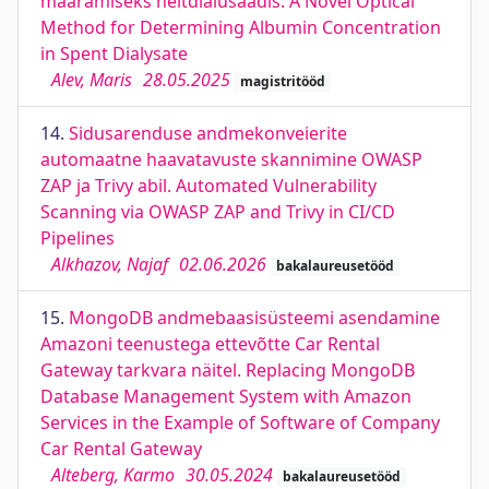
määramiseks heitdialüsaadis. A Novel Optical
Method for Determining Albumin Concentration
in Spent Dialysate
Alev, Maris
28.05.2025
magistritööd
14.
Sidusarenduse andmekonveierite
automaatne haavatavuste skannimine OWASP
ZAP ja Trivy abil. Automated Vulnerability
Scanning via OWASP ZAP and Trivy in CI/CD
Pipelines
Alkhazov, Najaf
02.06.2026
bakalaureusetööd
15.
MongoDB andmebaasisüsteemi asendamine
Amazoni teenustega ettevõtte Car Rental
Gateway tarkvara näitel. Replacing MongoDB
Database Management System with Amazon
Services in the Example of Software of Company
Car Rental Gateway
Alteberg, Karmo
30.05.2024
bakalaureusetööd