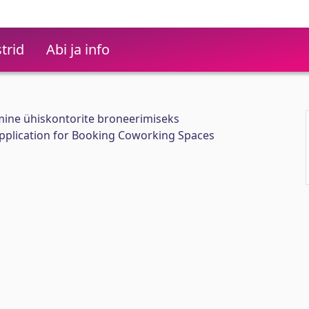
trid
Abi ja info
ine ühiskontorite broneerimiseks
plication for Booking Coworking Spaces