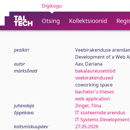
Digikogu
Otsing
Kollektsioonid
Regis
pealkiri
Veebirakenduse arendam
Development of a Web Ap
autor
Aav, Dariana
märksõnad
bakalaureusetööd
veebirakendused
coworking space
bachelor's theses
web application
juhendaja
Zingel, Tiina
õppekava
IT süsteemide arendus
IT Systems Development
kaitsmiskuupäev
27.05.2026