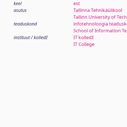
keel
est
asutus
Tallinna Tehnikaülikool
Tallinn University of Tec
teaduskond
infotehnoloogia teadus
School of Information T
instituut / kolledž
IT kolledž
IT College