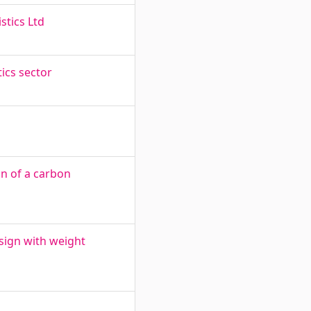
stics Ltd
ics sector
n of a carbon
sign with weight