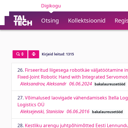
Digikogu
Otsing
Kollektsioonid
Regis
Kirjeid leitud: 1315
26.
Firseeritud liigesega robotkäe väljatöötamine
Fixed-Joint Robotic Hand with Integrated Servomoto
Aleksandrov, Aleksandr
06.06.2024
bakalaureusetööd
27.
Võimalused laovigade vähendamiseks Itella Logi
Logistics OÜ
Aleksejevski, Stanislav
06.06.2016
bakalaureusetööd
28.
Kestliku arengu juhtpõhimõtted Eesti Lennundus