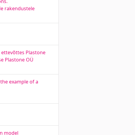
ons.
ele rakendustele
 ettevõttes Plastone
ise Plastone OÜ
 the example of a
on model