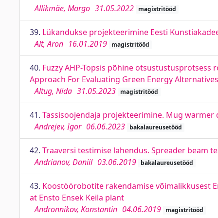
Allikmäe, Margo
31.05.2022
magistritööd
39.
Lükandukse projekteerimine Eesti Kunstiakadee
Alt, Aron
16.01.2019
magistritööd
40.
Fuzzy AHP-Topsis põhine otsustustusprotsess r
Approach For Evaluating Green Energy Alternatives
Altug, Nida
31.05.2023
magistritööd
41.
Tassisoojendaja projekteerimine. Mug warmer 
Andrejev, Igor
06.06.2023
bakalaureusetööd
42.
Traaversi testimise lahendus. Spreader beam te
Andrianov, Daniil
03.06.2019
bakalaureusetööd
43.
Koostöörobotite rakendamise võimalikkusest Enst
at Ensto Ensek Keila plant
Andronnikov, Konstantin
04.06.2019
magistritööd