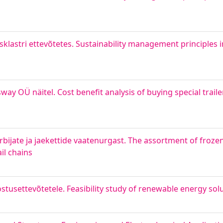
lastri ettevõtetes. Sustainability management principles i
y OÜ näitel. Cost benefit analysis of buying special trail
bijate ja jaekettide vaatenurgast. The assortment of frozen
il chains
usettevõtetele. Feasibility study of renewable energy solu