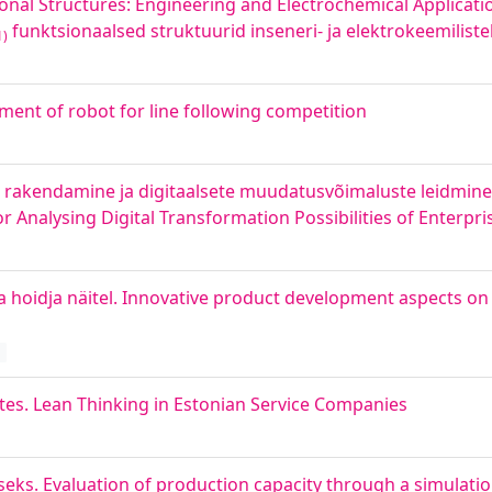
onal Structures: Engineering and Electrochemical Applicati
funktsionaalsed struktuurid inseneri- ja elektrokeemilist
1)
ment of robot for line following competition
e rakendamine ja digitaalsete muudatusvõimaluste leidmine
 Analysing Digital Transformation Possibilities of Enterpr
a hoidja näitel. Innovative product development aspects on
d
tes. Lean Thinking in Estonian Service Companies
ks. Evaluation of production capacity through a simulati