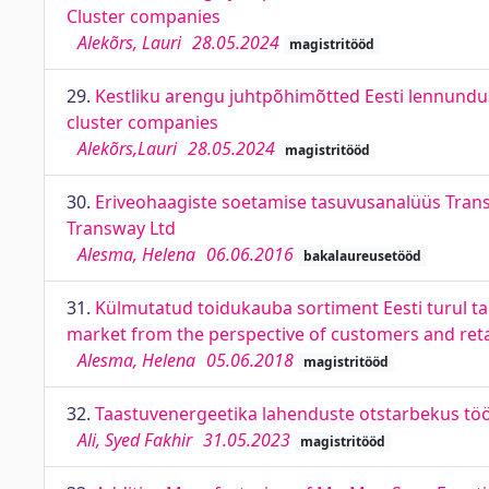
Cluster companies
Alekõrs, Lauri
28.05.2024
magistritööd
29.
Kestliku arengu juhtpõhimõtted Eesti lennundusk
cluster companies
Alekõrs,Lauri
28.05.2024
magistritööd
30.
Eriveohaagiste soetamise tasuvusanalüüs Transwa
Transway Ltd
Alesma, Helena
06.06.2016
bakalaureusetööd
31.
Külmutatud toidukauba sortiment Eesti turul tar
market from the perspective of customers and reta
Alesma, Helena
05.06.2018
magistritööd
32.
Taastuvenergeetika lahenduste otstarbekus tööst
Ali, Syed Fakhir
31.05.2023
magistritööd