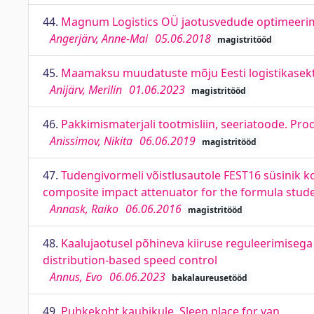
44.
Magnum Logistics OÜ jaotusvedude optimeerimin
Angerjärv, Anne-Mai
05.06.2018
magistritööd
45.
Maamaksu muudatuste mõju Eesti logistikasektor
Anijärv, Merilin
01.06.2023
magistritööd
46.
Pakkimismaterjali tootmisliin, seeriatoode. Prod
Anissimov, Nikita
06.06.2019
magistritööd
47.
Tudengivormeli võistlusautole FEST16 süsinik 
composite impact attenuator for the formula stud
Annask, Raiko
06.06.2016
magistritööd
48.
Kaalujaotusel põhineva kiiruse reguleerimisega
distribution-based speed control
Annus, Evo
06.06.2023
bakalaureusetööd
49.
Puhkekoht kaubikule. Sleep place for van.