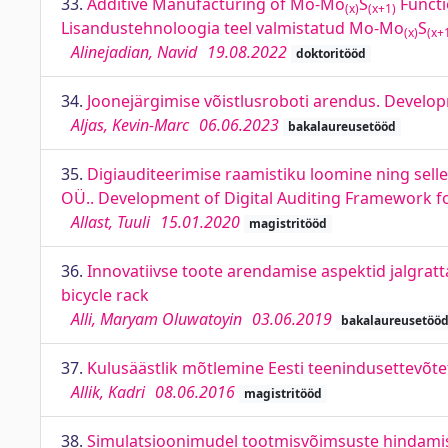
33.
Additive Manufacturing of Mo-Mo
S
Functi
(x)
(x+1)
Lisandustehnoloogia teel valmistatud
Mo-Mo
S
(x)
(x+
Alinejadian, Navid
19.08.2022
doktoritööd
34.
Joonejärgimise võistlusroboti arendus. Develop
Aljas, Kevin-Marc
06.06.2023
bakalaureusetööd
35.
Digiauditeerimise raamistiku loomine ning sell
OÜ.. Development of Digital Auditing Framework for
Allast, Tuuli
15.01.2020
magistritööd
36.
Innovatiivse toote arendamise aspektid jalgratt
bicycle rack
Alli, Maryam Oluwatoyin
03.06.2019
bakalaureusetöö
37.
Kulusäästlik mõtlemine Eesti teenindusettevõte
Allik, Kadri
08.06.2016
magistritööd
38.
Simulatsioonimudel tootmisvõimsuste hindamise