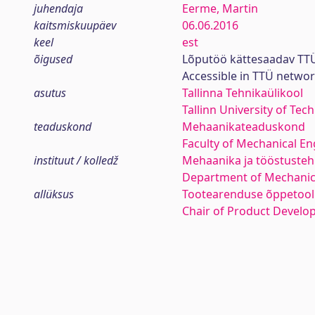
juhendaja
Eerme, Martin
kaitsmiskuupäev
06.06.2016
keel
est
õigused
Lõputöö kättesaadav TTÜ
Accessible in TTÜ netwo
asutus
Tallinna Tehnikaülikool
Tallinn University of Tec
teaduskond
Mehaanikateaduskond
Faculty of Mechanical En
instituut / kolledž
Mehaanika ja tööstustehn
Department of Mechanica
allüksus
Tootearenduse õppetool
Chair of Product Devel