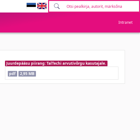
Intranet
Juurdepääsu piirang: TalTechi arvutivõrgu kasutajale.
pdf
2,95 MB