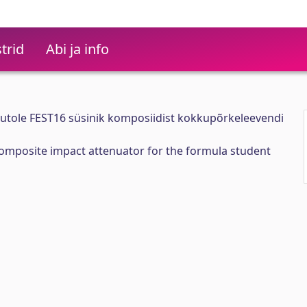
trid
Abi ja info
autole FEST16 süsinik komposiidist kokkupõrkeleevendi
composite impact attenuator for the formula student