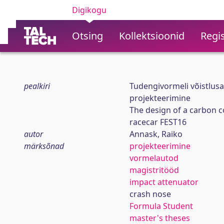
Digikogu
Otsing
Kollektsioonid
Regis
pealkiri
Tudengivormeli võistlus
projekteerimine
The design of a carbon 
racecar FEST16
autor
Annask, Raiko
märksõnad
projekteerimine
vormelautod
magistritööd
impact attenuator
crash nose
Formula Student
master's theses