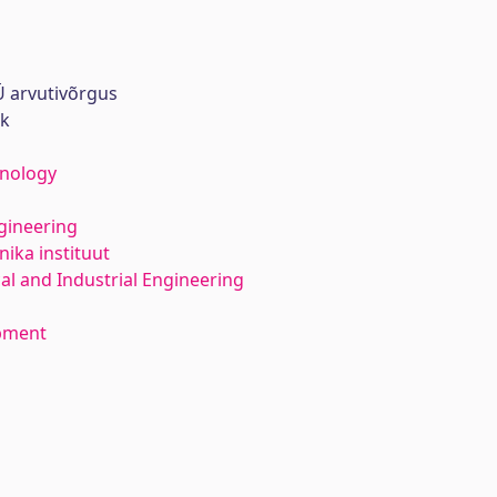
 arvutivõrgus
rk
hnology
gineering
ika instituut
l and Industrial Engineering
opment