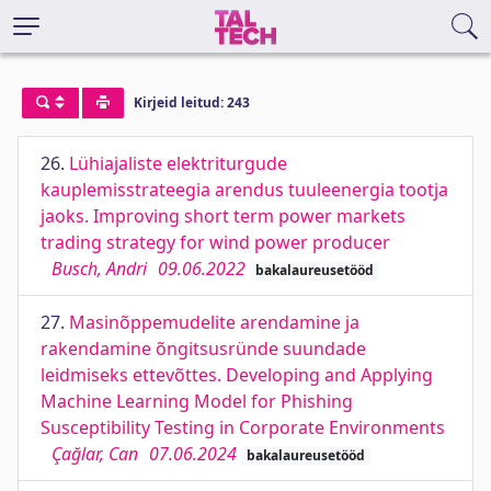
Kirjeid leitud: 243
26.
Lühiajaliste elektriturgude
kauplemisstrateegia arendus tuuleenergia tootja
jaoks. Improving short term power markets
trading strategy for wind power producer
Busch, Andri
09.06.2022
bakalaureusetööd
27.
Masinõppemudelite arendamine ja
rakendamine õngitsusründe suundade
leidmiseks ettevõttes. Developing and Applying
Machine Learning Model for Phishing
Susceptibility Testing in Corporate Environments
Çağlar, Can
07.06.2024
bakalaureusetööd