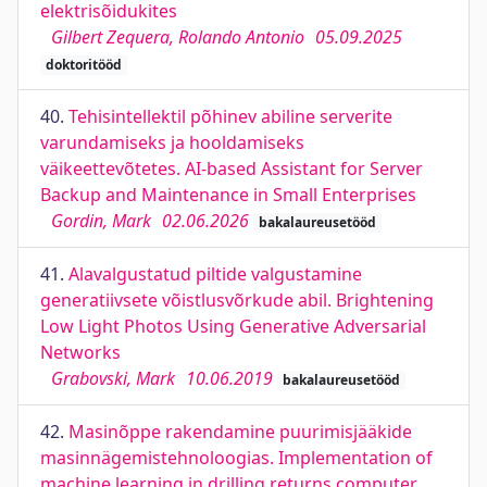
elektrisõidukites
Gilbert Zequera, Rolando Antonio
05.09.2025
doktoritööd
40.
Tehisintellektil põhinev abiline serverite
varundamiseks ja hooldamiseks
väikeettevõtetes. AI-based Assistant for Server
Backup and Maintenance in Small Enterprises
Gordin, Mark
02.06.2026
bakalaureusetööd
41.
Alavalgustatud piltide valgustamine
generatiivsete võistlusvõrkude abil. Brightening
Low Light Photos Using Generative Adversarial
Networks
Grabovski, Mark
10.06.2019
bakalaureusetööd
42.
Masinõppe rakendamine puurimisjääkide
masinnägemistehnoloogias. Implementation of
machine learning in drilling returns computer