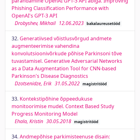
parandamine OpenAI GPT-3 API abiga. Improving
Phishing Classification Performance with
OpenAI's GPT-3 API
Drobyshev, Mikhail
12.06.2023
bakalaureusetööd
32.
Generatiivsed võistlusvõrgud andmete
augmenteerimise vahendina
konvolutsioonivõrkude põhise Parkinsoni tõve
tuvastamisel. Generative Adversarial Networks
as a Data Augmentation Tool for CNN-based
Parkinson's Disease Diagnostics
Dzotsenidze, Erik
31.05.2022
magistritööd
33.
Kontekstipõhine õppeedukuse
monitoorimise mudel. Context Based Study
Progress Monitoring Model
Ehala, Kristin
30.05.2018
magistritööd
34.
Andmepõhise parkimisteenuse disain: