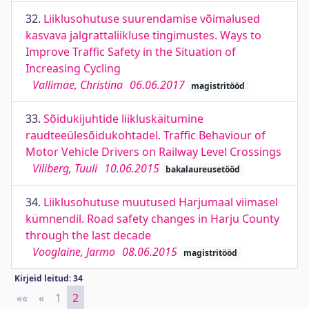
32.
Liiklusohutuse suurendamise võimalused
kasvava jalgrattaliikluse tingimustes. Ways to
Improve Traffic Safety in the Situation of
Increasing Cycling
Vallimäe, Christina
06.06.2017
magistritööd
33.
Sõidukijuhtide liikluskäitumine
raudteeülesõidukohtadel. Traffic Behaviour of
Motor Vehicle Drivers on Railway Level Crossings
Viliberg, Tuuli
10.06.2015
bakalaureusetööd
34.
Liiklusohutuse muutused Harjumaal viimasel
kümnendil. Road safety changes in Harju County
through the last decade
Vooglaine, Jarmo
08.06.2015
magistritööd
Kirjeid leitud: 34
««
First
«
Previous
1
2