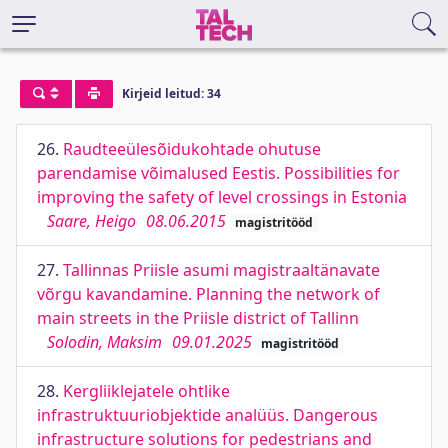
Kirjeid leitud: 34
26.
Raudteeülesõidukohtade ohutuse
parendamise võimalused Eestis. Possibilities for
improving the safety of level crossings in Estonia
Saare, Heigo
08.06.2015
magistritööd
27.
Tallinnas Priisle asumi magistraaltänavate
võrgu kavandamine. Planning the network of
main streets in the Priisle district of Tallinn
Solodin, Maksim
09.01.2025
magistritööd
28.
Kergliiklejatele ohtlike
infrastruktuuriobjektide analüüs. Dangerous
infrastructure solutions for pedestrians and