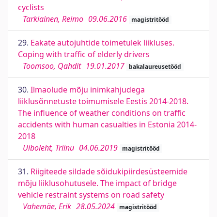
cyclists
Tarkiainen, Reimo
09.06.2016
magistritööd
29.
Eakate autojuhtide toimetulek liikluses.
Coping with traffic of elderly drivers
Toomsoo, Qahdit
19.01.2017
bakalaureusetööd
30.
Ilmaolude mõju inimkahjudega
liiklusõnnetuste toimumisele Eestis 2014-2018.
The influence of weather conditions on traffic
accidents with human casualties in Estonia 2014-
2018
Uiboleht, Triinu
04.06.2019
magistritööd
31.
Riigiteede sildade sõidukipiirdesüsteemide
mõju liiklusohutusele. The impact of bridge
vehicle restraint systems on road safety
Vahemäe, Erik
28.05.2024
magistritööd