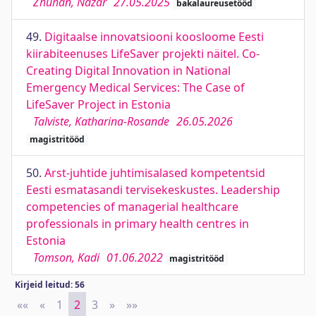
Zhuhan, Nazar
27.05.2025
bakalaureusetööd
49.
Digitaalse innovatsiooni koosloome Eesti
kiirabiteenuses LifeSaver projekti näitel. Co-
Creating Digital Innovation in National
Emergency Medical Services: The Case of
LifeSaver Project in Estonia
Talviste, Katharina-Rosande
26.05.2026
magistritööd
50.
Arst-juhtide juhtimisalased kompetentsid
Eesti esmatasandi tervisekeskustes. Leadership
competencies of managerial healthcare
professionals in primary health centres in
Estonia
Tomson, Kadi
01.06.2022
magistritööd
Kirjeid leitud: 56
««
First
«
Previous
1
2
3
»
Next
»»
Last