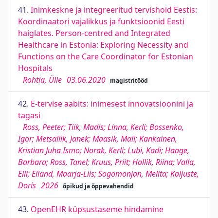
41.
Inimkeskne ja integreeritud tervishoid Eestis:
Koordinaatori vajalikkus ja funktsioonid Eesti
haiglates. Person-centred and Integrated
Healthcare in Estonia: Exploring Necessity and
Functions on the Care Coordinator for Estonian
Hospitals
Rohtla, Ülle
03.06.2020
magistritööd
42.
E-tervise aabits: inimesest innovatsioonini ja
tagasi
Ross, Peeter; Tiik, Madis; Linna, Kerli; Bossenko,
Igor; Metsallik, Janek; Maasik, Mall; Kankainen,
Kristian Juha Ismo; Norak, Kerli; Lubi, Kadi; Haage,
Barbara; Ross, Tanel; Kruus, Priit; Hallik, Riina; Valla,
Elli; Elland, Maarja-Liis; Sogomonjan, Melita; Kaljuste,
Doris
2026
õpikud ja õppevahendid
43.
OpenEHR küpsustaseme hindamine