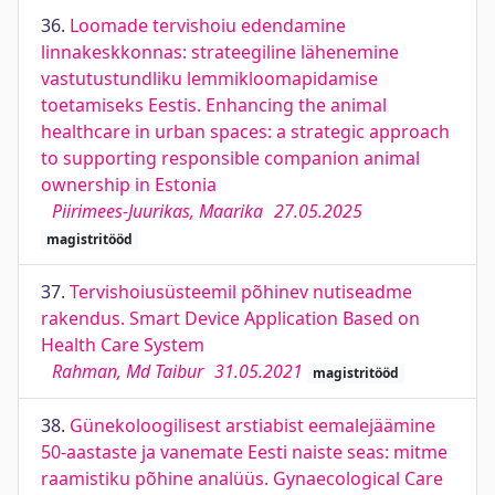
36.
Loomade tervishoiu edendamine
linnakeskkonnas: strateegiline lähenemine
vastutustundliku lemmikloomapidamise
toetamiseks Eestis. Enhancing the animal
healthcare in urban spaces: a strategic approach
to supporting responsible companion animal
ownership in Estonia
Piirimees-Juurikas, Maarika
27.05.2025
magistritööd
37.
Tervishoiusüsteemil põhinev nutiseadme
rakendus. Smart Device Application Based on
Health Care System
Rahman, Md Taibur
31.05.2021
magistritööd
38.
Günekoloogilisest arstiabist eemalejäämine
50-aastaste ja vanemate Eesti naiste seas: mitme
raamistiku põhine analüüs. Gynaecological Care