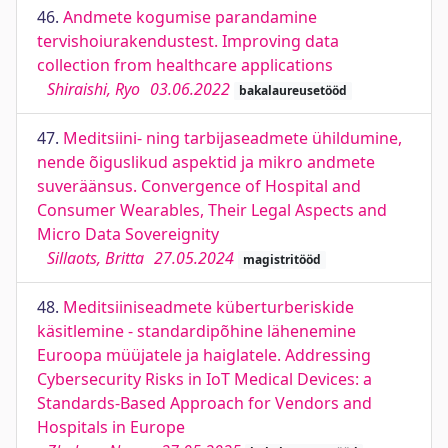
46.
Andmete kogumise parandamine
tervishoiurakendustest. Improving data
collection from healthcare applications
Shiraishi, Ryo
03.06.2022
bakalaureusetööd
47.
Meditsiini- ning tarbijaseadmete ühildumine,
nende õiguslikud aspektid ja mikro andmete
suveräänsus. Convergence of Hospital and
Consumer Wearables, Their Legal Aspects and
Micro Data Sovereignity
Sillaots, Britta
27.05.2024
magistritööd
48.
Meditsiiniseadmete küberturberiskide
käsitlemine - standardipõhine lähenemine
Euroopa müüjatele ja haiglatele. Addressing
Cybersecurity Risks in IoT Medical Devices: a
Standards-Based Approach for Vendors and
Hospitals in Europe