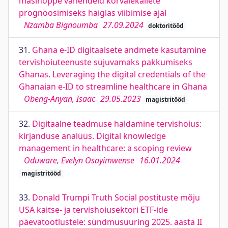
masinõppe vahendeid kõrvalekallete
prognoosimiseks haiglas viibimise ajal
Nzamba Bignoumba
27.09.2024
doktoritööd
31.
Ghana e-ID digitaalsete andmete kasutamine
tervishoiuteenuste sujuvamaks pakkumiseks
Ghanas. Leveraging the digital credentials of the
Ghanaian e-ID to streamline healthcare in Ghana
Obeng-Anyan, Isaac
29.05.2023
magistritööd
32.
Digitaalne teadmuse haldamine tervishoius:
kirjanduse analüüs. Digital knowledge
management in healthcare: a scoping review
Oduware, Evelyn Osayimwense
16.01.2024
magistritööd
33.
Donald Trumpi Truth Social postituste mõju
USA kaitse- ja tervishoiusektori ETF-ide
päevatootlustele: sündmusuuring 2025. aasta II