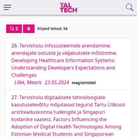
Kirjeid leitud: 56
26.
Tervishoiu infosüsteemide arendamine:
arendajate ootuste ja väljakutsete mõistmine.
Developing Healthcare Information Systems:
Understanding Developers Expectations and
Challenges
Lõkk, Maaris
23.05.2024
magistritööd
27.
Tervishoiu digitaalsete tehnoloogiate
kasutuselevõttu mõjutavad tegurid Tartu Ülikooli
arstiteaduskonna tudengite ja Singapuri
kodanike vaatest. Factors Influencing the
Adoption of Digital Health Technologies Among
Estonian Medical Students and Singaporean