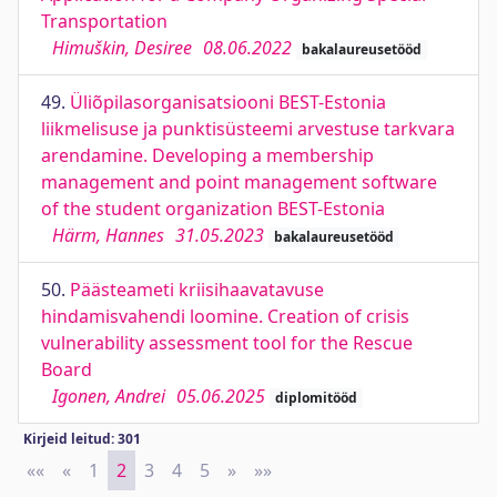
Transportation
Himuškin, Desiree
08.06.2022
bakalaureusetööd
49.
Üliõpilasorganisatsiooni BEST-Estonia
liikmelisuse ja punktisüsteemi arvestuse tarkvara
arendamine. Developing a membership
management and point management software
of the student organization BEST-Estonia
Härm, Hannes
31.05.2023
bakalaureusetööd
50.
Päästeameti kriisihaavatavuse
hindamisvahendi loomine. Creation of crisis
vulnerability assessment tool for the Rescue
Board
Igonen, Andrei
05.06.2025
diplomitööd
Kirjeid leitud: 301
««
First
«
Previous
1
2
3
4
5
»
Next
»»
Last