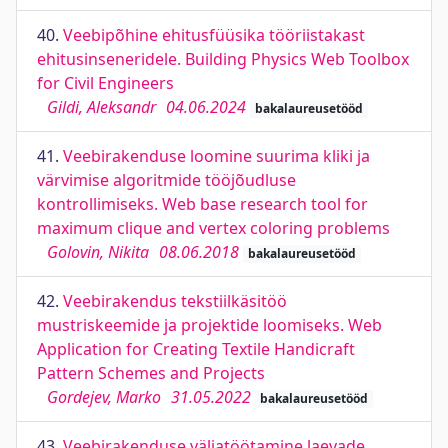
40.
Veebipõhine ehitusfüüsika tööriistakast
ehitusinseneridele. Building Physics Web Toolbox
for Civil Engineers
Gildi, Aleksandr
04.06.2024
bakalaureusetööd
41.
Veebirakenduse loomine suurima kliki ja
värvimise algoritmide tööjõudluse
kontrollimiseks. Web base research tool for
maximum clique and vertex coloring problems
Golovin, Nikita
08.06.2018
bakalaureusetööd
42.
Veebirakendus tekstiilkäsitöö
mustriskeemide ja projektide loomiseks. Web
Application for Creating Textile Handicraft
Pattern Schemes and Projects
Gordejev, Marko
31.05.2022
bakalaureusetööd
43.
Veebirakenduse väljatöötamine laevade