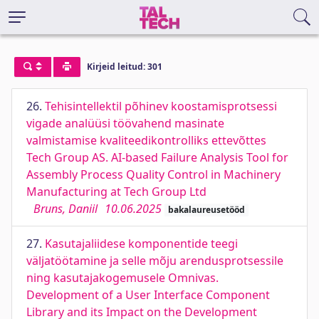
Kirjeid leitud: 301
26.
Tehisintellektil põhinev koostamisprotsessi
vigade analüüsi töövahend masinate
valmistamise kvaliteedikontrolliks ettevõttes
Tech Group AS. AI-based Failure Analysis Tool for
Assembly Process Quality Control in Machinery
Manufacturing at Tech Group Ltd
Bruns, Daniil
10.06.2025
bakalaureusetööd
27.
Kasutajaliidese komponentide teegi
väljatöötamine ja selle mõju arendusprotsessile
ning kasutajakogemusele Omnivas.
Development of a User Interface Component
Library and its Impact on the Development