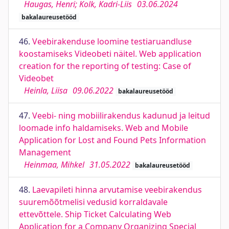
Haugas, Henri; Kolk, Kadri-Liis
03.06.2024
bakalaureusetööd
46.
Veebirakenduse loomine testiaruandluse
koostamiseks Videobeti näitel. Web application
creation for the reporting of testing: Case of
Videobet
Heinla, Liisa
09.06.2022
bakalaureusetööd
47.
Veebi- ning mobiilirakendus kadunud ja leitud
loomade info haldamiseks. Web and Mobile
Application for Lost and Found Pets Information
Management
Heinmaa, Mihkel
31.05.2022
bakalaureusetööd
48.
Laevapileti hinna arvutamise veebirakendus
suuremõõtmelisi vedusid korraldavale
ettevõttele. Ship Ticket Calculating Web
Application for a Company Organizing Special