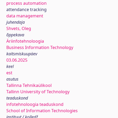
process automation
attendance tracking
data management
juhendaja
Shvets, Oleg
õppekava
Äriinfotehnoloogia
Business Information Technology
kaitsmiskuupäev
03.06.2025
keel
est
asutus
Tallinna Tehnikaülikool
Tallinn University of Technology
teaduskond
infotehnoloogia teaduskond
School of Information Technologies
instituut / kolledž