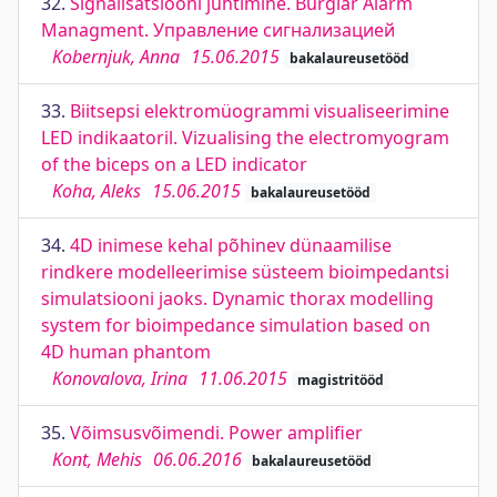
32.
Signalisatsiooni juhtimine. Burglar Alarm
Managment. Управление сигнализацией
Kobernjuk, Anna
15.06.2015
bakalaureusetööd
33.
Biitsepsi elektromüogrammi visualiseerimine
LED indikaatoril. Vizualising the electromyogram
of the biceps on a LED indicator
Koha, Aleks
15.06.2015
bakalaureusetööd
34.
4D inimese kehal põhinev dünaamilise
rindkere modelleerimise süsteem bioimpedantsi
simulatsiooni jaoks. Dynamic thorax modelling
system for bioimpedance simulation based on
4D human phantom
Konovalova, Irina
11.06.2015
magistritööd
35.
Võimsusvõimendi. Power amplifier
Kont, Mehis
06.06.2016
bakalaureusetööd