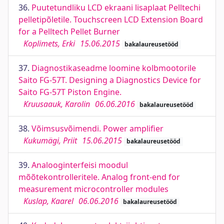
36.
Puutetundliku LCD ekraani lisaplaat Pelltechi
pelletipõletile. Touchscreen LCD Extension Board
for a Pelltech Pellet Burner
Koplimets, Erki
15.06.2015
bakalaureusetööd
37.
Diagnostikaseadme loomine kolbmootorile
Saito FG-57T. Designing a Diagnostics Device for
Saito FG-57T Piston Engine.
Kruusaauk, Karolin
06.06.2016
bakalaureusetööd
38.
Võimsusvõimendi. Power amplifier
Kukumägi, Priit
15.06.2015
bakalaureusetööd
39.
Analooginterfeisi moodul
mõõtekontrolleritele. Analog front-end for
measurement microcontroller modules
Kuslap, Kaarel
06.06.2016
bakalaureusetööd