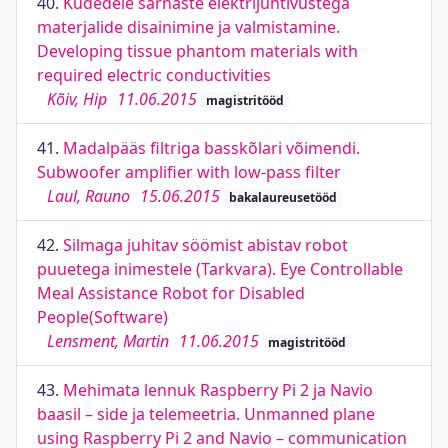
40.
Kudedele sarnaste elektrijuhtivustega
materjalide disainimine ja valmistamine.
Developing tissue phantom materials with
required electric conductivities
Kõiv, Hip
11.06.2015
magistritööd
41.
Madalpääs filtriga basskõlari võimendi.
Subwoofer amplifier with low-pass filter
Laul, Rauno
15.06.2015
bakalaureusetööd
42.
Silmaga juhitav söömist abistav robot
puuetega inimestele (Tarkvara). Eye Controllable
Meal Assistance Robot for Disabled
People(Software)
Lensment, Martin
11.06.2015
magistritööd
43.
Mehimata lennuk Raspberry Pi 2 ja Navio
baasil – side ja telemeetria. Unmanned plane
using Raspberry Pi 2 and Navio – communication