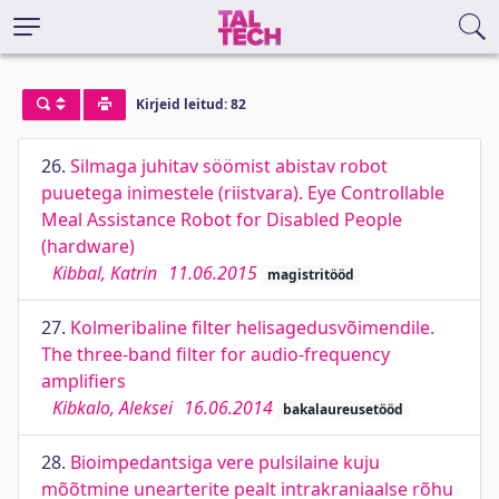
Kirjeid leitud: 82
26.
Silmaga juhitav söömist abistav robot
puuetega inimestele (riistvara). Eye Controllable
Meal Assistance Robot for Disabled People
(hardware)
Kibbal, Katrin
11.06.2015
magistritööd
27.
Kolmeribaline filter helisagedusvõimendile.
The three-band filter for audio-frequency
amplifiers
Kibkalo, Aleksei
16.06.2014
bakalaureusetööd
28.
Bioimpedantsiga vere pulsilaine kuju
mõõtmine unearterite pealt intrakraniaalse rõhu