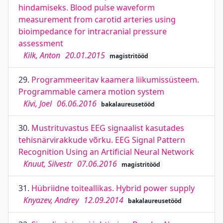
hindamiseks. Blood pulse waveform
measurement from carotid arteries using
bioimpedance for intracranial pressure
assessment
Kilk, Anton
20.01.2015
magistritööd
29.
Programmeeritav kaamera liikumissüsteem.
Programmable camera motion system
Kivi, Joel
06.06.2016
bakalaureusetööd
30.
Mustrituvastus EEG signaalist kasutades
tehisnärvirakkude võrku. EEG Signal Pattern
Recognition Using an Artificial Neural Network
Knuut, Silvestr
07.06.2016
magistritööd
31.
Hübriidne toiteallikas. Hybrid роwеr supply
Knyazev, Andrey
12.09.2014
bakalaureusetööd