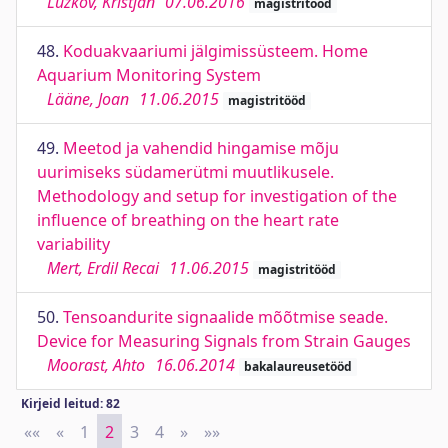
Lužkov, Kristjan
07.06.2016
magistritööd
48.
Koduakvaariumi jälgimissüsteem. Home
Aquarium Monitoring System
Lääne, Joan
11.06.2015
magistritööd
49.
Meetod ja vahendid hingamise mõju
uurimiseks südamerütmi muutlikusele.
Methodology and setup for investigation of the
influence of breathing on the heart rate
variability
Mert, Erdil Recai
11.06.2015
magistritööd
50.
Tensoandurite signaalide mõõtmise seade.
Device for Measuring Signals from Strain Gauges
Moorast, Ahto
16.06.2014
bakalaureusetööd
Kirjeid leitud: 82
««
First
«
Previous
1
2
3
4
»
Next
»»
Last