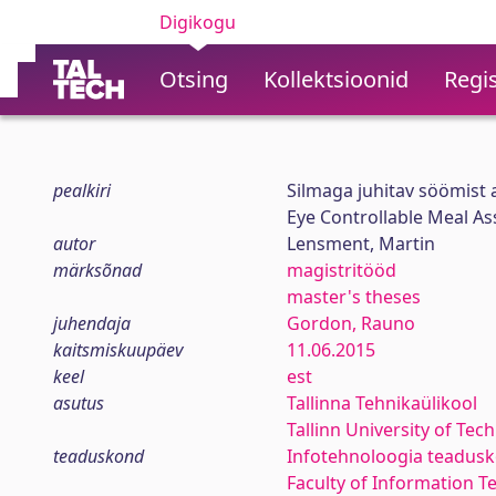
Digikogu
Otsing
Kollektsioonid
Regis
pealkiri
Silmaga juhitav söömist 
Eye Controllable Meal As
autor
Lensment, Martin
märksõnad
magistritööd
master's theses
juhendaja
Gordon, Rauno
kaitsmiskuupäev
11.06.2015
keel
est
asutus
Tallinna Tehnikaülikool
Tallinn University of Tec
teaduskond
Infotehnoloogia teadus
Faculty of Information T