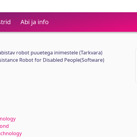
trid
Abi ja info
abistav robot puuetega inimestele (Tarkvara)
sistance Robot for Disabled People(Software)
hnology
kond
echnology