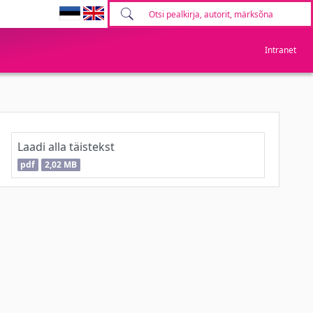
Intranet
Laadi alla täistekst
pdf
2,02 MB