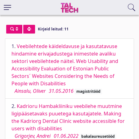
Kirjeid leitud: 11
1.
Veebilehtede käideldavuse ja kasutatavuse
hindamine erivajadustega inimestele avaliku
sektori veebilehtede näitel. Web Usability and
Accessibility Evaluation of Estonian Public
Sectors´ Websites Considering the Needs of
People with Disabilities
Ainsalu, Oliver
31.05.2016
magistritööd
2.
Kadrioru Hambakliiniku veebilehe muutmine
ligipääsetavaks puuetega kasutajatele. Making
the Kadriorg Dental Clinic website accessible for
users with disabilities
Grigorjev, Andrei
01.06.2022
bakalaureusetööd