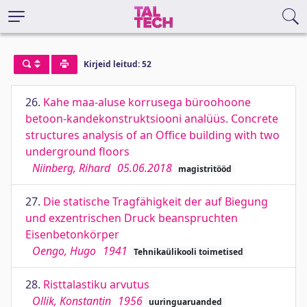
Kirjeid leitud: 52
26.
Kahe maa-aluse korrusega büroohoone
betoon-kandekonstruktsiooni analüüs. Concrete
structures analysis of an Office building with two
underground floors
Niinberg, Rihard
05.06.2018
magistritööd
27.
Die statische Tragfähigkeit der auf Biegung
und exzentrischen Druck beanspruchten
Eisenbetonkörper
Oengo, Hugo
1941
Tehnikaülikooli toimetised
28.
Risttalastiku arvutus
Ollik, Konstantin
1956
uuringuaruanded