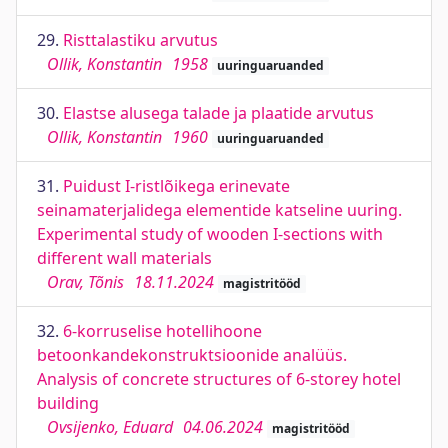
29.
Risttalastiku arvutus
Ollik, Konstantin
1958
uuringuaruanded
30.
Elastse alusega talade ja plaatide arvutus
Ollik, Konstantin
1960
uuringuaruanded
31.
Puidust I-ristlõikega erinevate
seinamaterjalidega elementide katseline uuring.
Experimental study of wooden I-sections with
different wall materials
Orav, Tõnis
18.11.2024
magistritööd
32.
6-korruselise hotellihoone
betoonkandekonstruktsioonide analüüs.
Analysis of concrete structures of 6-storey hotel
building
Ovsijenko, Eduard
04.06.2024
magistritööd