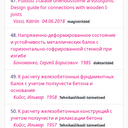
47.
Puidust I-talade ühendussõlme arvutusjuhis.
Design guide for connections with wooden I-
joists
Vossi, Kätriin
04.06.2018
magistritööd
48.
Напряженно-деформированное состояние
и устойчивость металлических балок с
горизонтально-гофрированной стенкой при
изгибе
Бономанко, Сергей Борисович
1985
doktoritööd
49.
К расчету железобетонных фундаментных
балок с учетом ползучести бетона и
основания
Кийсс, Ильмар
1958
Tehnikaülikooli toimetised
50.
К расчету железобетонных конструкций с
учетом ползучести и релаксации бетона
Кийсс, Ильмар
1957
Tehnikaülikooli toimetised