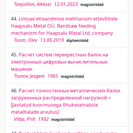
Tanjuhhin, Aleksei
12.01.2023
magistritööd
44.
Lintsae etteandmise mehhanism ettevõttele
Haapsalu Metal OÜ. Bandsaw feeding
mechanism for Haapsalu Metal Ltd. company
Toom, Olev
13.06.2019
diplomitööd
45.
Расчет систем перекрестных балок на
электронных цифровых вычислительных
машинах
Trunov, Jevgeni
1965
magistritööd
46.
Расчет тонкостенных металлических балок
загруженных распределенной нагрузкой =
[Jaotatud koormusega õhukeseinaliste
metalltalade arvutus]
Vilba, Priit
1992
magistritööd