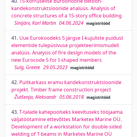
40.
15-korruselise büroohoone betoon-
kandekonstruktsioonide analüüs. Analysis of
concrete structures of a 15-story office building
Sinijärv, Karl Martin
04.06.2024
magistritööd
41.
Uue Eurokoodeks 5 järgse I-kujuliste puidust
elementide tulepüsivuse projekteerimismudeli
analüüs. Analysis of fire design models of the
new Eurocode 5 for I-shaped members
Sulg, Greete
29.05.2023
magistritööd
42.
Puitkarkass eramu kandekonstruktsioonide
projekt. Timber frame construction project
Žutšenja, Aleksandr
05.06.2018
magistritööd
43.
T-talade kahepoolseks keevituseks tööjaama
väljatöötamine ettevõttes Marketex Marine OÜ.
Development of a workstation for double-sided
welding of T-beams in Marketex Marine OÜ