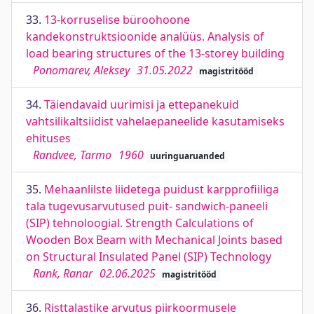
33.
13-korruselise büroohoone
kandekonstruktsioonide analüüs. Analysis of
load bearing structures of the 13-storey building
Ponomarev, Aleksey
31.05.2022
magistritööd
34.
Täiendavaid uurimisi ja ettepanekuid
vahtsilikaltsiidist vahelaepaneelide kasutamiseks
ehituses
Randvee, Tarmo
1960
uuringuaruanded
35.
Mehaanlilste liidetega puidust karpprofiiliga
tala tugevusarvutused puit- sandwich-paneeli
(SIP) tehnoloogial. Strength Calculations of
Wooden Box Beam with Mechanical Joints based
on Structural Insulated Panel (SIP) Technology
Rank, Ranar
02.06.2025
magistritööd
36.
Risttalastike arvutus piirkoormusele