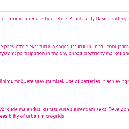
oneerimislahendus hoonetele. Profitability-Based Battery 
päev-ette elektriturul ja sagedusturul Tallinna Lennujaama
ystem: participation in the day-ahead electricity market 
nimumnõuete saavutamisel. Use of batteries in achievin
ovõrkude majandusliku tasuvuse suurendamiseks. Develop
asibility of urban microgrids