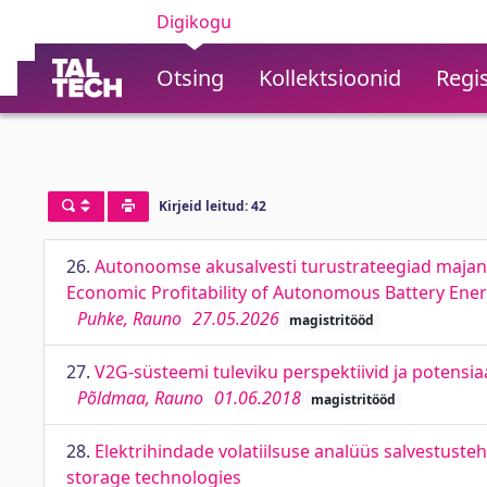
Digikogu
Otsing
Kollektsioonid
Regis
Kirjeid leitud: 42
26.
Autonoomse akusalvesti turustrateegiad majand
Economic Profitability of Autonomous Battery Ene
Puhke, Rauno
27.05.2026
magistritööd
27.
V2G-süsteemi tuleviku perspektiivid ja potensi
Põldmaa, Rauno
01.06.2018
magistritööd
28.
Elektrihindade volatiilsuse analüüs salvestustehn
storage technologies