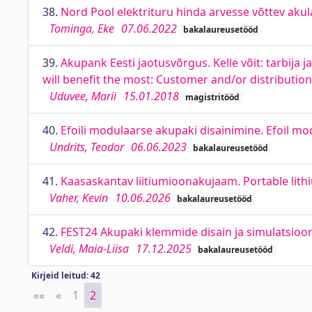
38.
Nord Pool elektrituru hinda arvesse võttev akula
Tominga, Eke
07.06.2022
bakalaureusetööd
39.
Akupank Eesti jaotusvõrgus. Kelle võit: tarbija
will benefit the most: Customer and/or distributi
Uduvee, Marii
15.01.2018
magistritööd
40.
Efoili modulaarse akupaki disainimine. Efoil mo
Undrits, Teodor
06.06.2023
bakalaureusetööd
41.
Kaasaskantav liitiumioonakujaam. Portable lith
Vaher, Kevin
10.06.2026
bakalaureusetööd
42.
FEST24 Akupaki klemmide disain ja simulatsioo
Veldi, Maia-Liisa
17.12.2025
bakalaureusetööd
Kirjeid leitud: 42
««
First
«
Previous
1
2