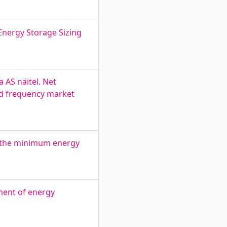
Energy Storage Sizing
 AS näitel. Net
and frequency market
g the minimum energy
ment of energy