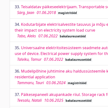
33.
Teisaldatav päikeseelektrijaam. Transportable s
Särg, Jaan
01.06.2018
magistritööd
34.
Kodutarbijate elektrisalvestite tasuvus ja mõju
their impact on electricity system load curve
Tabo, Aleks
07.06.2022
bakalaureusetööd
35.
Universaalne elektritoitesüsteem seadmete au
use of device. Electrical power supply system for 
Talviku, Tamur
07.06.2022
bakalaureusetööd
36.
Mudelipõhine juhtimine aku haldussüsteemile 
residential application
Tammaru, Tauri
03.06.2024
magistritööd
37.
Päikesepaneeli akupankade riiul. Storage rack f
Teesalu, Natali
10.06.2025
bakalaureusetööd