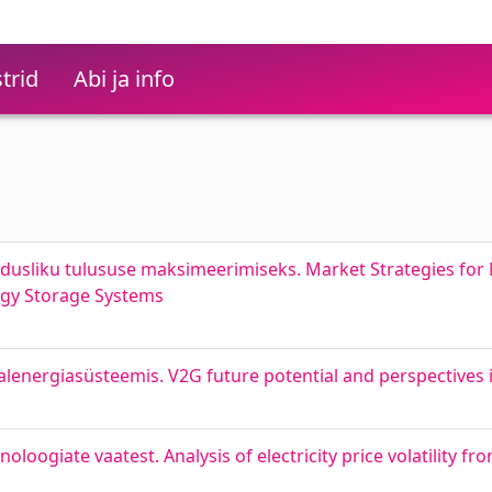
trid
Abi ja info
usliku tulususe maksimeerimiseks. Market Strategies for
rgy Storage Systems
aalenergiasüsteemis. V2G future potential and perspectives 
oloogiate vaatest. Analysis of electricity price volatility fr