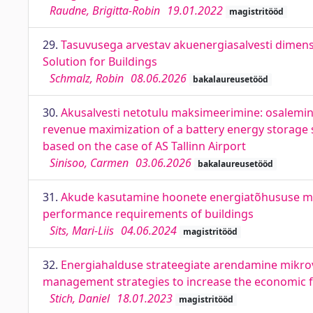
Raudne, Brigitta-Robin
19.01.2022
magistritööd
29.
Tasuvusega arvestav akuenergiasalvesti dimensi
Solution for Buildings
Schmalz, Robin
08.06.2026
bakalaureusetööd
30.
Akusalvesti netotulu maksimeerimine: osalemine 
revenue maximization of a battery energy storage s
based on the case of AS Tallinn Airport
Sinisoo, Carmen
03.06.2026
bakalaureusetööd
31.
Akude kasutamine hoonete energiatõhususe mii
performance requirements of buildings
Sits, Mari-Liis
04.06.2024
magistritööd
32.
Energiahalduse strateegiate arendamine mikr
management strategies to increase the economic fe
Stich, Daniel
18.01.2023
magistritööd