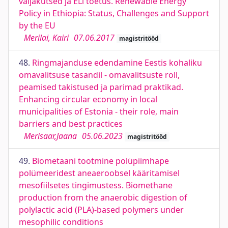
väljakutsed ja ELi toetus. Renewable Energy
Policy in Ethiopia: Status, Challenges and Support
by the EU
Merilai, Kairi
07.06.2017
magistritööd
48.
Ringmajanduse edendamine Eestis kohaliku
omavalitsuse tasandil - omavalitsuste roll,
peamised takistused ja parimad praktikad.
Enhancing circular economy in local
municipalities of Estonia - their role, main
barriers and best practices
Merisaar,Jaana
05.06.2023
magistritööd
49.
Biometaani tootmine polüpiimhape
polümeeridest aneaeroobsel kääritamisel
mesofiilsetes tingimustess. Biomethane
production from the anaerobic digestion of
polylactic acid (PLA)-based polymers under
mesophilic conditions