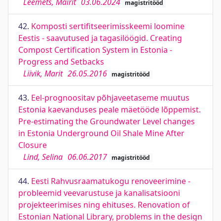
Leemets, Mairit
03.06.2024
magistritööd
42.
Komposti sertifitseerimisskeemi loomine
Eestis - saavutused ja tagasilöögid. Creating
Compost Certification System in Estonia -
Progress and Setbacks
Liivik, Marit
26.05.2016
magistritööd
43.
Eel-prognoositav põhjaveetaseme muutus
Estonia kaevanduses peale mäetööde lõppemist.
Pre-estimating the Groundwater Level changes
in Estonia Underground Oil Shale Mine After
Closure
Lind, Selina
06.06.2017
magistritööd
44.
Eesti Rahvusraamatukogu renoveerimine -
probleemid veevarustuse ja kanalisatsiooni
projekteerimises ning ehituses. Renovation of
Estonian National Library, problems in the design