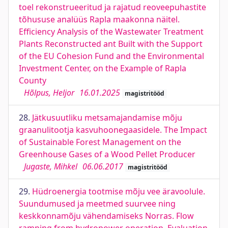
toel rekonstrueeritud ja rajatud reoveepuhastite
tõhususe analüüs Rapla maakonna näitel.
Efficiency Analysis of the Wastewater Treatment
Plants Reconstructed ant Built with the Support
of the EU Cohesion Fund and the Environmental
Investment Center, on the Example of Rapla
County
Hõlpus, Heljor
16.01.2025
magistritööd
28.
Jätkusuutliku metsamajandamise mõju
graanulitootja kasvuhoonegaasidele. The Impact
of Sustainable Forest Management on the
Greenhouse Gases of a Wood Pellet Producer
Jugaste, Mihkel
06.06.2017
magistritööd
29.
Hüdroenergia tootmise mõju vee äravoolule.
Suundumused ja meetmed suurvee ning
keskkonnamõju vähendamiseks Norras. Flow