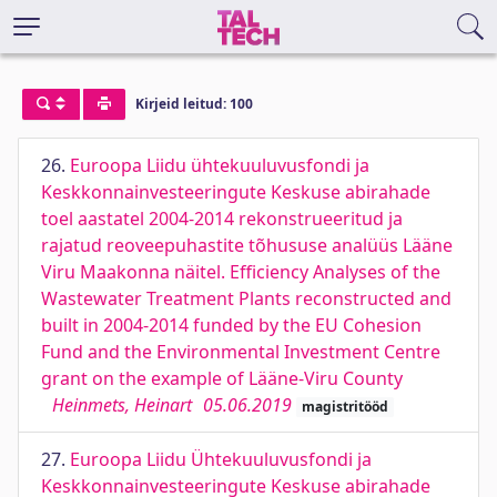
Kirjeid leitud: 100
26.
Euroopa Liidu ühtekuuluvusfondi ja
Keskkonnainvesteeringute Keskuse abirahade
toel aastatel 2004-2014 rekonstrueeritud ja
rajatud reoveepuhastite tõhususe analüüs Lääne
Viru Maakonna näitel. Efficiency Analyses of the
Wastewater Treatment Plants reconstructed and
built in 2004-2014 funded by the EU Cohesion
Fund and the Environmental Investment Centre
grant on the example of Lääne-Viru County
Heinmets, Heinart
05.06.2019
magistritööd
27.
Euroopa Liidu Ühtekuuluvusfondi ja
Keskkonnainvesteeringute Keskuse abirahade