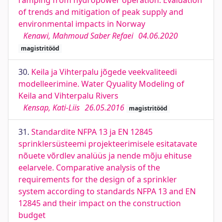
ramping from hydropower operation. Evaluation
of trends and mitigation of peak supply and
environmental impacts in Norway
Kenawi, Mahmoud Saber Refaei
04.06.2020
magistritööd
30.
Keila ja Vihterpalu jõgede veekvaliteedi
modelleerimine. Water Qyuality Modeling of
Keila and Vihterpalu Rivers
Kensap, Kati-Liis
26.05.2016
magistritööd
31.
Standardite NFPA 13 ja EN 12845
sprinklersüsteemi projekteerimisele esitatavate
nõuete võrdlev analüüs ja nende mõju ehituse
eelarvele. Comparative analysis of the
requirements for the design of a sprinkler
system according to standards NFPA 13 and EN
12845 and their impact on the construction
budget