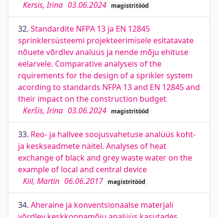
Kersis, Irina
03.06.2024
magistritööd
32.
Standardite NFPA 13 ja EN 12845
sprinklersüsteemi projekteerimisele esitatavate
nõuete võrdlev analüüs ja nende mõju ehituse
eelarvele. Comparative analyseis of the
rquirements for the design of a sprikler system
acording to standards NFPA 13 and EN 12845 and
their impact on the construction budget
Kerṧis, Irina
03.06.2024
magistritööd
33.
Reo- ja hallvee soojusvahetuse analüüs koht-
ja keskseadmete näitel. Analyses of heat
exchange of black and grey waste water on the
example of local and central device
Kiil, Martin
06.06.2017
magistritööd
34.
Aheraine ja konventsionaalse materjali
võrdlev keskkonnamõju analüüs kasutades