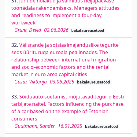
31.
Juhtide hoiakud ja valmidus neljapäevase
töönädala rakendamiseks. Managers attitudes
and readiness to implement a four-day
workweek
Grunt, Devid
02.06.2026
bakalaureusetööd
32.
Välisrände ja sotsiaalmajanduslike tegurite
seos üürituruga euroala pealinnades. The
relationship between international migration
and socio-economic factors and the rental
market in euro area capital cities
Guzar, Viktorija
03.06.2025
bakalaureusetööd
33.
Sõiduauto soetamist mõjutavad tegurid Eesti
tarbijate näitel. Factors influencing the purchase
of a car based on the example of Estonian
consumers
Guutmann, Sander
16.01.2025
bakalaureusetööd