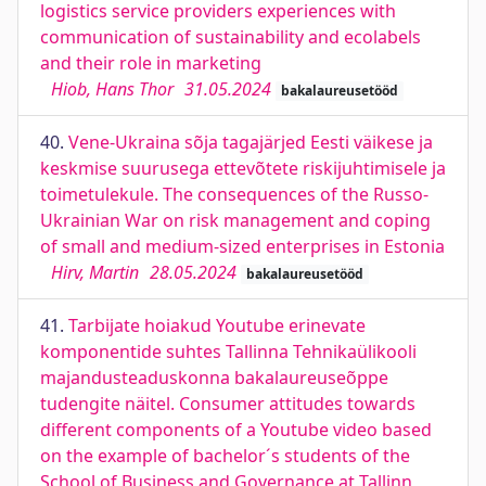
logistics service providers experiences with
communication of sustainability and ecolabels
and their role in marketing
Hiob, Hans Thor
31.05.2024
bakalaureusetööd
40.
Vene-Ukraina sõja tagajärjed Eesti väikese ja
keskmise suurusega ettevõtete riskijuhtimisele ja
toimetulekule. The consequences of the Russo-
Ukrainian War on risk management and coping
of small and medium-sized enterprises in Estonia
Hirv, Martin
28.05.2024
bakalaureusetööd
41.
Tarbijate hoiakud Youtube erinevate
komponentide suhtes Tallinna Tehnikaülikooli
majandusteaduskonna bakalaureuseõppe
tudengite näitel. Consumer attitudes towards
different components of a Youtube video based
on the example of bachelor´s students of the
School of Business and Governance at Tallinn