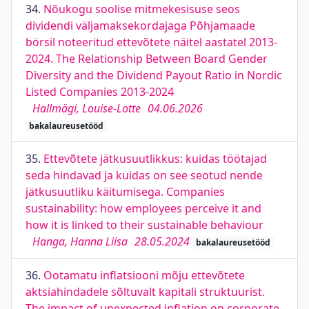
34.
Nõukogu soolise mitmekesisuse seos
dividendi väljamaksekordajaga Põhjamaade
börsil noteeritud ettevõtete näitel aastatel 2013-
2024. The Relationship Between Board Gender
Diversity and the Dividend Payout Ratio in Nordic
Listed Companies 2013-2024
Hallmägi, Louise-Lotte
04.06.2026
bakalaureusetööd
35.
Ettevõtete jätkusuutlikkus: kuidas töötajad
seda hindavad ja kuidas on see seotud nende
jätkusuutliku käitumisega. Companies
sustainability: how employees perceive it and
how it is linked to their sustainable behaviour
Hanga, Hanna Liisa
28.05.2024
bakalaureusetööd
36.
Ootamatu inflatsiooni mõju ettevõtete
aktsiahindadele sõltuvalt kapitali struktuurist.
The impact of unexpected inflation on corporate