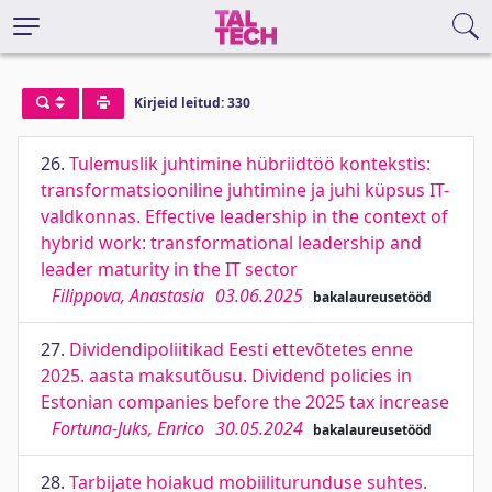
Kirjeid leitud: 330
26.
Tulemuslik juhtimine hübriidtöö kontekstis:
transformatsiooniline juhtimine ja juhi küpsus IT-
valdkonnas. Effective leadership in the context of
hybrid work: transformational leadership and
leader maturity in the IT sector
Filippova, Anastasia
03.06.2025
bakalaureusetööd
27.
Dividendipoliitikad Eesti ettevõtetes enne
2025. aasta maksutõusu. Dividend policies in
Estonian companies before the 2025 tax increase
Fortuna-Juks, Enrico
30.05.2024
bakalaureusetööd
28.
Tarbijate hoiakud mobiiliturunduse suhtes.