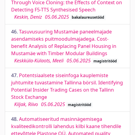
Through Voice Cloning: the Effects of Context on
Detecting F5-TTS Synthesised Speech
Keskin, Deniz
05.06.2025
bakalaureusetööd
46.
Tasuvusuuring Mustamäe paneelmajade
asendamiseks puitmoodulmajadega. Cost-
benefit Analysis of Replacing Panel Housing in
Mustamäe with Timber Modular Buildings
Keskküla-Külaots, Meeli
05.06.2025
magistritööd
47.
Potentsiaalsete siseinfoga kauplemiste
juhtumite tuvastamine Tallinna börsil. Identifying
Potential Insider Trading Cases on the Tallinn
Stock Exchange
Kiljak, Riivo
05.06.2025
magistritööd
48.
Automatiseeritud masinnägemisega
kvaliteedikontrolli lahendus kilbi kaane tihendile
ettevõttele Plastone OÜ. Automated quality