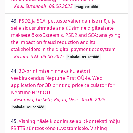
Kaul, Susannah
05.06.2025
magistritööd
43.
PSD2 ja SCA: pettuste vähendamise mõju ja
selle sidusrühmade analüüsimine digitaalsete
maksete ökosüsteemis. PSD2 and SCA: analysing
the impact on fraud reduction and its
stakeholders in the digital payment ecosystem
Kayum, S M
05.06.2025
bakalaureusetööd
44.
3D-printimise hinnakalkulaatori
veebirakendus Neptune First OÜ-le. Web
application for 3D printing price calculator for
Neptune First OÜ
Kesamaa, Liisbeth; Pajuri, Delis
05.06.2025
bakalaureusetööd
45.
Vishing hääle kloonimise abil: konteksti mõju
F5-TTS sünteeskõne tuvastamisele. Vishing