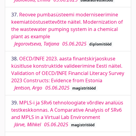
bakalaureusetööd
37.
Reovee pumbasüsteemi moderniseerimine
keemiatööstusettevõtte näitel. Modernization of
the wastewater pumping system in a chemical
plant as example
Jegorovtseva, Tatjana
05.06.2025
diplomitööd
38.
OECD/INFE 2023. aasta finantskirjaoskuse
küsitluse konstruktide valideerimine Eesti näitel.
Validation of OECD/INFE Financial Literacy Survey
2023 Constructs: Evidence from Estonia
Jentson, Argo
05.06.2025
magistritööd
39.
MPLS-i ja SRv6 tehnoloogiate võrdlev analüüs
testkeskkonnas. A Comparative Analysis of SRv6
and MPLS in a Virtual Lab Environment
Järve, Mihkel
05.06.2025
magistritööd