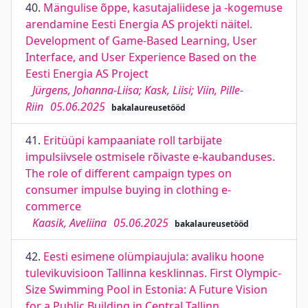
40.
Mängulise õppe, kasutajaliidese ja -kogemuse
arendamine Eesti Energia AS projekti näitel.
Development of Game-Based Learning, User
Interface, and User Experience Based on the
Eesti Energia AS Project
Jürgens, Johanna-Liisa; Kask, Liisi; Viin, Pille-
Riin
05.06.2025
bakalaureusetööd
41.
Eritüüpi kampaaniate roll tarbijate
impulsiivsele ostmisele rõivaste e-kaubanduses.
The role of different campaign types on
consumer impulse buying in clothing e-
commerce
Kaasik, Aveliina
05.06.2025
bakalaureusetööd
42.
Eesti esimene olümpiaujula: avaliku hoone
tulevikuvisioon Tallinna kesklinnas. First Olympic-
Size Swimming Pool in Estonia: A Future Vision
for a Public Building in Central Tallinn