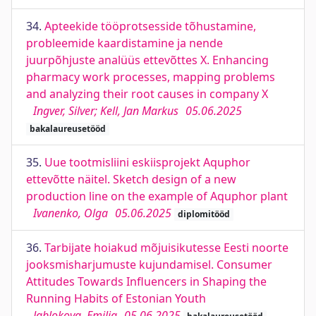
34.
Apteekide tööprotsesside tõhustamine,
probleemide kaardistamine ja nende
juurpõhjuste analüüs ettevõttes X. Enhancing
pharmacy work processes, mapping problems
and analyzing their root causes in company X
Ingver, Silver; Kell, Jan Markus
05.06.2025
bakalaureusetööd
35.
Uue tootmisliini eskiisprojekt Aquphor
ettevõtte näitel. Sketch design of a new
production line on the example of Aquphor plant
Ivanenko, Olga
05.06.2025
diplomitööd
36.
Tarbijate hoiakud mõjuisikutesse Eesti noorte
jooksmisharjumuste kujundamisel. Consumer
Attitudes Towards Influencers in Shaping the
Running Habits of Estonian Youth
Jablokova, Emilia
05.06.2025