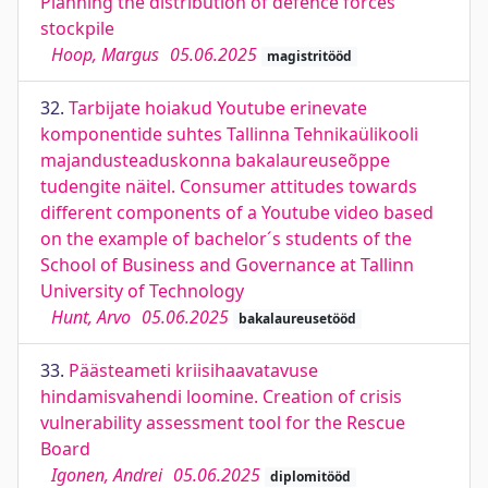
Planning the distribution of defence forces
stockpile
Hoop, Margus
05.06.2025
magistritööd
32.
Tarbijate hoiakud Youtube erinevate
komponentide suhtes Tallinna Tehnikaülikooli
majandusteaduskonna bakalaureuseõppe
tudengite näitel. Consumer attitudes towards
different components of a Youtube video based
on the example of bachelor´s students of the
School of Business and Governance at Tallinn
University of Technology
Hunt, Arvo
05.06.2025
bakalaureusetööd
33.
Päästeameti kriisihaavatavuse
hindamisvahendi loomine. Creation of crisis
vulnerability assessment tool for the Rescue
Board
Igonen, Andrei
05.06.2025
diplomitööd