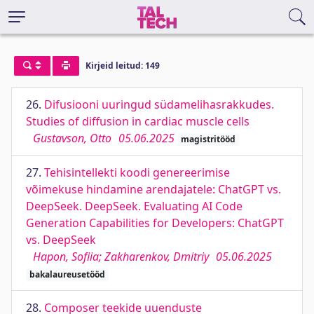
Kirjeid leitud: 149
26.
Difusiooni uuringud südamelihasrakkudes.
Studies of diffusion in cardiac muscle cells
Gustavson, Otto
05.06.2025
magistritööd
27.
Tehisintellekti koodi genereerimise
võimekuse hindamine arendajatele: ChatGPT vs.
DeepSeek. DeepSeek. Evaluating AI Code
Generation Capabilities for Developers: ChatGPT
vs. DeepSeek
Hapon, Sofiia; Zakharenkov, Dmitriy
05.06.2025
bakalaureusetööd
28.
Composer teekide uuenduste