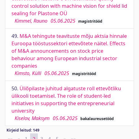
control solution with machine vision for shield lid
sealing for Plastone OÜ
Kimmel, Rauno
05.06.2025
magistritööd
49.
M&A tehingute teavituste mõju aktsia hinnale
Euroopa tööstussektori ettevõtete näitel. Effects
of M&A announcements on stock price
behaviour among European industrial sector
companies
Kimsto, Külli
05.06.2025
magistritööd
50.
Üliõpilaste juhitud algatuste roll ettevõtliku
ülikooli toetamisel. The role of student-led
initiatives in supporting the entrepreneurial
university
Kiselov, Maksym
05.06.2025
bakalaureusetööd
Kirjeid leitud: 149