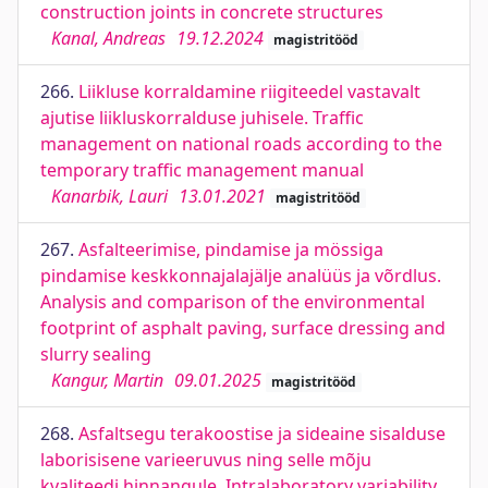
construction joints in concrete structures
Kanal, Andreas
19.12.2024
magistritööd
266.
Liikluse korraldamine riigiteedel vastavalt
ajutise liikluskorralduse juhisele. Traffic
management on national roads according to the
temporary traffic management manual
Kanarbik, Lauri
13.01.2021
magistritööd
267.
Asfalteerimise, pindamise ja mössiga
pindamise keskkonnajalajälje analüüs ja võrdlus.
Analysis and comparison of the environmental
footprint of asphalt paving, surface dressing and
slurry sealing
Kangur, Martin
09.01.2025
magistritööd
268.
Asfaltsegu terakoostise ja sideaine sisalduse
laborisisene varieeruvus ning selle mõju
kvaliteedi hinnangule. Intralaboratory variability