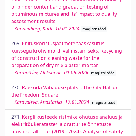
of binder content and gradation testing of
bituminous mixtures and its' impact to quality
assessment results
Kannenberg, Karli
10.01.2024
magistritööd
269.
Ehituskoristusjäätmete taaskasutus
kuivsegu krohvimördi valmistamiseks. Recycling
of construction cleaning waste for the
preparation of dry mix plaster mortar
Karamõšev, Aleksandr
01.06.2026
magistritööd
270.
Raekoda Vabaduse platsil. The City Hall on
the Freedom Square
Karavaieva, Anastasiia
17.01.2024
magistritööd
271.
Kergliikusteede ristmike ohutuse analüüs ja
elektritõukerataste/ jalgratturite õnnetuste
mustrid Tallinnas (2019 - 2024). Analysis of safety