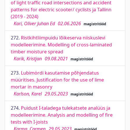
of light traffic road intersections and accident
patterns for electric scooter/ cyclists ja Tallinn
(2019 - 2024)
Kari, Oliver Juhan Ed
02.06.2026
magistritööd
272.
Ristkihtliimpuidu lõikeserva niiskuslevi
modelleerimine. Modelling of cross-laminated
timber moisture spread
Karik, Kristjan
09.08.2021
magistritööd
273.
Lubimördi kasutamise põhjendatus
müüritises. Justification for the use of lime
mortar in masonry
Karlson, Karel
29.05.2023
magistritööd
274.
Puidust I-taladega tulekatsete analüüs ja
modelleerimine. Analysis and modelling of fire
tests with I-joists
Karma, Carmen
29.05.2023
magistritööd