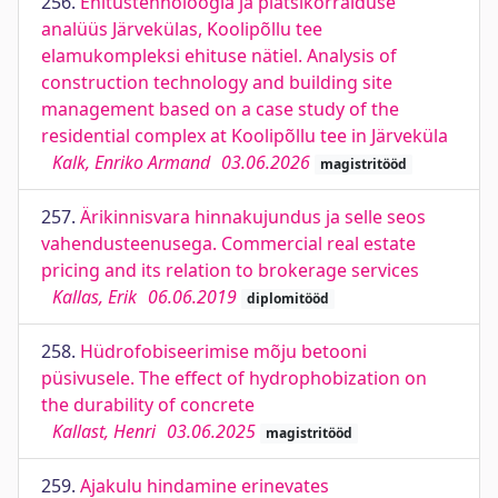
256.
Ehitustehnoloogia ja platsikorralduse
analüüs Järvekülas, Koolipõllu tee
elamukompleksi ehituse nätiel. Analysis of
construction technology and building site
management based on a case study of the
residential complex at Koolipõllu tee in Järveküla
Kalk, Enriko Armand
03.06.2026
magistritööd
257.
Ärikinnisvara hinnakujundus ja selle seos
vahendusteenusega. Commercial real estate
pricing and its relation to brokerage services
Kallas, Erik
06.06.2019
diplomitööd
258.
Hüdrofobiseerimise mõju betooni
püsivusele. The effect of hydrophobization on
the durability of concrete
Kallast, Henri
03.06.2025
magistritööd
259.
Ajakulu hindamine erinevates