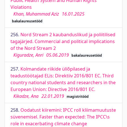
Public Health System and Human Rights
Violations
Khan, Muhammad Aziz
16.01.2025
bakalaureusetööd
256.
Nord Stream 2 kaubanduslikud ja poliitilised
tagajärjed. Commercial and political implications
of the Nord Stream 2
Kiguradze, Anri
05.06.2019
bakalaureusetööd
257.
Kolmandate riikide üliõpilased ja
teadustöötajad ELis: Direktiiv 2016/801 EC. Third
country national students and researchers in the
European Union: Directive 2016/801 EC.
Kikadze, Ana
22.01.2019
magistritööd
258.
Oodatust kiiremini: IPCC roll kliimamuutuste
süvenemisel. Faster than expected: The IPCC\s
role in exacerbating climate change