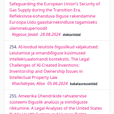
Safeguarding the European Union’s Security of
Gas Supply during the Transition Era.
Refleksiivse-kohanduva õiguse rakendamine
Euroopa Liidu gaasitarnekindluse tagamiseks
üleminekuperioodil
Keypour, Javad
28.08.2024
doktoritööd
254.
AI-loodud leiutiste õiguslikud väljakutsed:
Leiutamise ja omandiõiguse küsimused
intellektuaalomandi kontekstis. The Legal
Challenges of AI-Created Inventions:
Inventorship and Ownership Issues in
Intellectual Property Law
Khachatryan, Alisa
05.06.2024
bakalaureusetööd
255.
Ameerika Ühendrikide rahvatervise
süsteemi õiguslik analüüs ja inimõiguste
rikkumine. A Legal Analyses of the United States