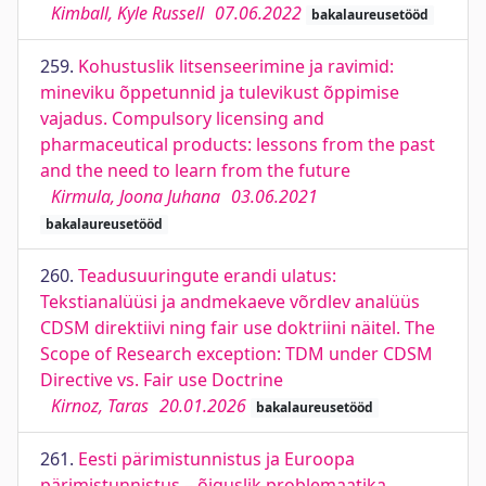
Kimball, Kyle Russell
07.06.2022
bakalaureusetööd
259.
Kohustuslik litsenseerimine ja ravimid:
mineviku õppetunnid ja tulevikust õppimise
vajadus. Compulsory licensing and
pharmaceutical products: lessons from the past
and the need to learn from the future
Kirmula, Joona Juhana
03.06.2021
bakalaureusetööd
260.
Teadusuuringute erandi ulatus:
Tekstianalüüsi ja andmekaeve võrdlev analüüs
CDSM direktiivi ning fair use doktriini näitel. The
Scope of Research exception: TDM under CDSM
Directive vs. Fair use Doctrine
Kirnoz, Taras
20.01.2026
bakalaureusetööd
261.
Eesti pärimistunnistus ja Euroopa
pärimistunnistus – õiguslik problemaatika