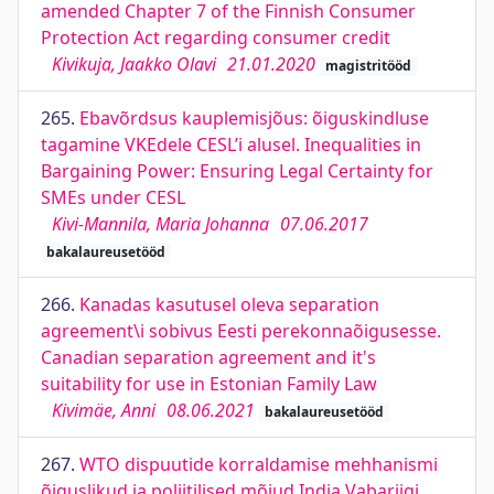
amended Chapter 7 of the Finnish Consumer
Protection Act regarding consumer credit
Kivikuja, Jaakko Olavi
21.01.2020
magistritööd
265.
Ebavõrdsus kauplemisjõus: õiguskindluse
tagamine VKEdele CESL’i alusel. Inequalities in
Bargaining Power: Ensuring Legal Certainty for
SMEs under CESL
Kivi-Mannila, Maria Johanna
07.06.2017
bakalaureusetööd
266.
Kanadas kasutusel oleva separation
agreement\i sobivus Eesti perekonnaõigusesse.
Canadian separation agreement and it's
suitability for use in Estonian Family Law
Kivimäe, Anni
08.06.2021
bakalaureusetööd
267.
WTO dispuutide korraldamise mehhanismi
õiguslikud ja poliitilised mõjud India Vabariigi