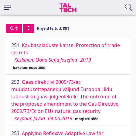
Kirjeid leitud: 801
251.
Kaubasaladuste kaitse. Protection of trade
secrets
Keskinen, Oona Sofia Josefina
2019
bakalaureusetööd
252.
Gaasidirektiivi 2009/73/ec
muudatusettepaneku väljund Euroopa Liidu
loodusliku gaasi julgeolekule. The outcome of
the proposed amendment to the Gas Directive
2009/73/Ec on EUs natural gas security
Keypour, Javad
04.06.2019
magistritööd
253.
Applying Reflexive-Adaptive Law for