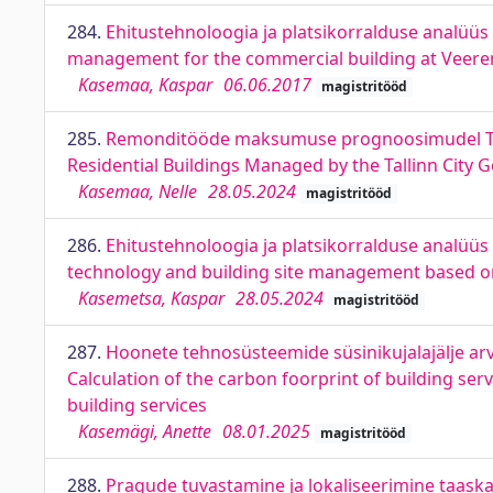
284.
Ehitustehnoloogia ja platsikorralduse analüüs 
management for the commercial building at Veere
Kasemaa, Kaspar
06.06.2017
magistritööd
285.
Remonditööde maksumuse prognoosimudel Talli
Residential Buildings Managed by the Tallinn City
Kasemaa, Nelle
28.05.2024
magistritööd
286.
Ehitustehnoloogia ja platsikorralduse analüüs T
technology and building site management based on t
Kasemetsa, Kaspar
28.05.2024
magistritööd
287.
Hoonete tehnosüsteemide süsinikujalajälje ar
Calculation of the carbon foorprint of building se
building services
Kasemägi, Anette
08.01.2025
magistritööd
288.
Pragude tuvastamine ja lokaliseerimine taaskas