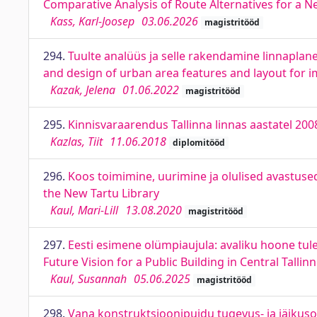
Comparative Analysis of Route Alternatives for a
Kass, Karl-Joosep
03.06.2026
magistritööd
294.
Tuulte analüüs ja selle rakendamine linnaplan
and design of urban area features and layout for im
Kazak, Jelena
01.06.2022
magistritööd
295.
Kinnisvaraarendus Tallinna linnas aastatel 200
Kazlas, Tiit
11.06.2018
diplomitööd
296.
Koos toimimine, uurimine ja olulised avastused
the New Tartu Library
Kaul, Mari-Lill
13.08.2020
magistritööd
297.
Eesti esimene olümpiaujula: avaliku hoone tule
Future Vision for a Public Building in Central Tallinn
Kaul, Susannah
05.06.2025
magistritööd
298.
Vana konstruktsioonipuidu tugevus- ja jäikus