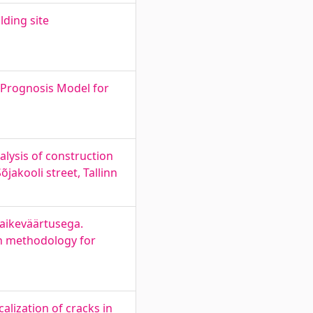
lding site
 Prognosis Model for
alysis of construction
akooli street, Tallinn
vaikeväärtusega.
an methodology for
alization of cracks in