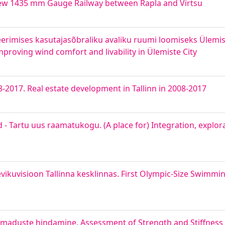
 New 1435 mm Gauge Railway between Rapla and Virtsu
eerimises kasutajasõbraliku avaliku ruumi loomiseks Ülemist
proving wind comfort and livability in Ülemiste City
8-2017. Real estate development in Tallinn in 2008-2017
 - Tartu uus raamatukogu. (A place for) Integration, explor
vikuvisioon Tallinna kesklinnas. First Olympic-Size Swimmin
omaduste hindamine. Assessment of Strength and Stiffness