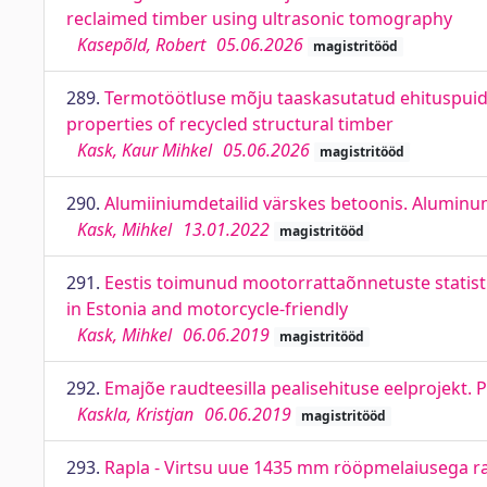
reclaimed timber using ultrasonic tomography
Kasepõld, Robert
05.06.2026
magistritööd
289.
Termotöötluse mõju taaskasutatud ehituspuidu
properties of recycled structural timber
Kask, Kaur Mihkel
05.06.2026
magistritööd
290.
Alumiiniumdetailid värskes betoonis. Aluminum
Kask, Mihkel
13.01.2022
magistritööd
291.
Eestis toimunud mootorrattaõnnetuste statistik
in Estonia and motorcycle-friendly
Kask, Mihkel
06.06.2019
magistritööd
292.
Emajõe raudteesilla pealisehituse eelprojekt. 
Kaskla, Kristjan
06.06.2019
magistritööd
293.
Rapla - Virtsu uue 1435 mm rööpmelaiusega rau