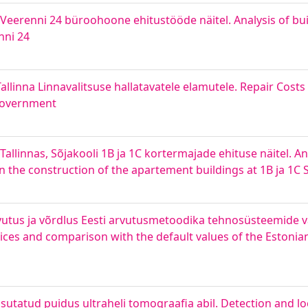
Veerenni 24 büroohoone ehitustööde näitel. Analysis of bui
nni 24
nna Linnavalitsuse hallatavatele elamutele. Repair Costs
 Government
allinnas, Sõjakooli 1B ja 1C kortermajade ehituse näitel. An
he construction of the apartement buildings at 1B ja 1C Sõj
vutus ja võrdlus Eesti arvutusmetoodika tehnosüsteemide 
rvices and comparison with the default values of the Estoni
utatud puidus ultraheli tomograafia abil. Detection and loc