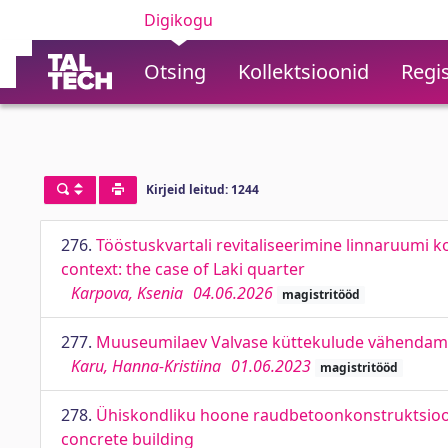
Digikogu
Otsing
Kollektsioonid
Regis
Kirjeid leitud: 1244
276.
Tööstuskvartali revitaliseerimine linnaruumi kon
context: the case of Laki quarter
Karpova, Ksenia
04.06.2026
magistritööd
277.
Muuseumilaev Valvase küttekulude vähendami
Karu, Hanna-Kristiina
01.06.2023
magistritööd
278.
Ühiskondliku hoone raudbetoonkonstruktsioo
concrete building