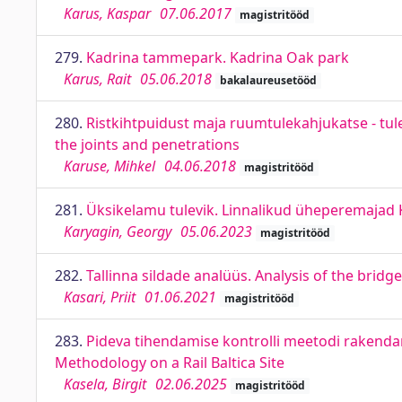
Karus, Kaspar
07.06.2017
magistritööd
279.
Kadrina tammepark. Kadrina Oak park
Karus, Rait
05.06.2018
bakalaureusetööd
280.
Ristkihtpuidust maja ruumtulekahjukatse - tule le
the joints and penetrations
Karuse, Mihkel
04.06.2018
magistritööd
281.
Üksikelamu tulevik. Linnalikud üheperemajad K
Karyagin, Georgy
05.06.2023
magistritööd
282.
Tallinna sildade analüüs. Analysis of the bridge
Kasari, Priit
01.06.2021
magistritööd
283.
Pideva tihendamise kontrolli meetodi rakendam
Methodology on a Rail Baltica Site
Kasela, Birgit
02.06.2025
magistritööd