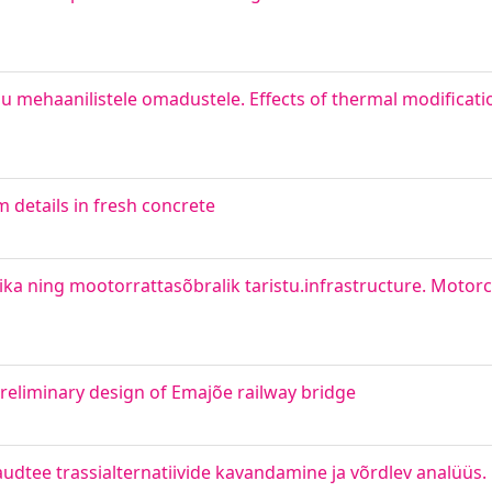
 mehaanilistele omadustele. Effects of thermal modificat
 details in fresh concrete
a ning mootorrattasõbralik taristu.infrastructure. Motorcy
Preliminary design of Emajõe railway bridge
dtee trassialternatiivide kavandamine ja võrdlev analüüs.