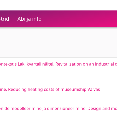
trid
Abi ja info
tekstis Laki kvartali näitel. Revitalization on an industrial
ne. Reducing heating costs of museumship Valvas
nide modelleerimine ja dimensioneerimine. Design and mo