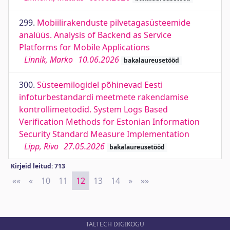
299.
Mobiilirakenduste pilvetagasüsteemide
analüüs. Analysis of Backend as Service
Platforms for Mobile Applications
Linnik, Marko
10.06.2026
bakalaureusetööd
300.
Süsteemilogidel põhinevad Eesti
infoturbestandardi meetmete rakendamise
kontrollimeetodid. System Logs Based
Verification Methods for Estonian Information
Security Standard Measure Implementation
Lipp, Rivo
27.05.2026
bakalaureusetööd
Kirjeid leitud: 713
««
First
«
Previous
10
11
12
13
14
»
Next
»»
Last
TALTECH DIGIKOGU