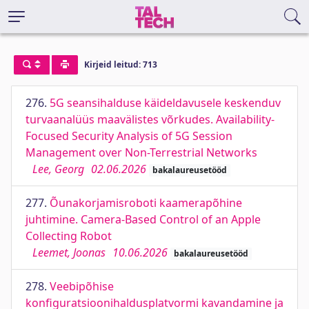
Kirjeid leitud: 713
276.
5G seansihalduse käideldavusele keskenduv
turvaanalüüs maavälistes võrkudes. Availability-
Focused Security Analysis of 5G Session
Management over Non-Terrestrial Networks
Lee, Georg
02.06.2026
bakalaureusetööd
277.
Õunakorjamisroboti kaamerapõhine
juhtimine. Camera-Based Control of an Apple
Collecting Robot
Leemet, Joonas
10.06.2026
bakalaureusetööd
278.
Veebipõhise
konfiguratsioonihaldusplatvormi kavandamine ja