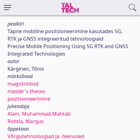
pealkiri
Täpne mobiilne positsioneerimine kasutades 5G,
RTK ja GNSS integreeritud tehnoloogiaid
Precise Mobile Positioning Using 5G RTK and GNSS
Integrated Technologies
autor
Kärginen, Tõnis
märksõnad
magistritööd
master's theses
positsioneerimine
juhendaja
Alam, Muhammad Mahtab
Rohtla, Margus
õppekava
Võrgutehnoloogiad ja -teenused